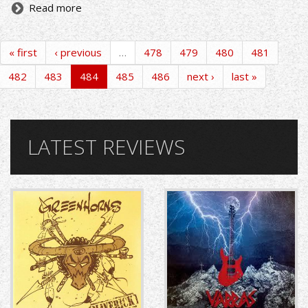
Read more
« first
‹ previous
…
478
479
480
481
482
483
484
485
486
next ›
last »
LATEST REVIEWS