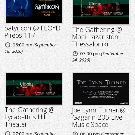
Satyricon @ FLOYD
The Gathering @
Pireos 117
Moni Lazariston
Thessaloniki
06:00 pm
(September
18, 2026)
07:00 pm
(September
24, 2026)
The Gathering @
Joe Lynn Turner @
Lycabettus Hill
Gagarin 205 Live
Theater
Music Space
07:00 pm
(September
08:30 pm
(September