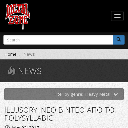
Togg
navig
Skip
Search
to
form
main
Search
content
Home
News
NEWS
Filter by genre:
Heavy Metal
ILLUSORY: ΝΕΟ ΒΙΝΤΕΟ ΑΠΟ ΤΟ
POLYSYLLABIC
May 02, 2017