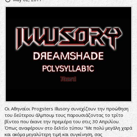
Οι Αθηναίοι Progsters Illusory συνεχίζουν την προώθηση
του δεύτερου άλμπουμ τους παρουσιάζοντας το τρίτο
βίντεο που έκανε την πρεμιέρα του στις 30 Απριλίου.
Όπως αναφέρουν στο δελτίο τύπου "Με πολύ μεγάλη χαρά
και ακόμα μεγαλύτερη τιμή και συγκίνηση, σας