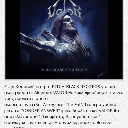
Στην Κυπριακή εταιρία PITCH BLACK RECORDS για μιά
ακόμη φορά οι Αθηναίοι VALOR θα κυκλοφορήσουν την νέα
τους δουλειά η οποία
ακούει στον τίτλο “Arrogance :The Fall”. Τέσσερα χρόνια
μετά το “YONDER ANSWER” η νέα δουλειά των VALOR θα
αποτελείται από 10 κομμάτια, 9 τραγούδια και 1
εισαγωγικό instrumental. H συνολική διάρκεια θα είναι