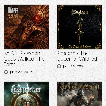
KA'APER - When
Ringlorn - The
Gods Walked The
Queen of Wildred
Earth
June 16, 2026
June 22, 2026