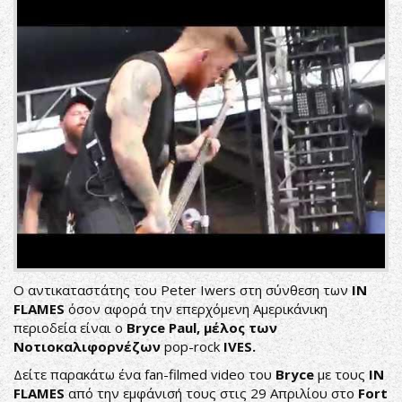
Ο αντικαταστάτης του Peter Iwers στη σύνθεση των
IN
FLAMES
όσον αφορά την επερχόμενη Αμερικάνικη
περιοδεία είναι ο
Bryce Paul, μέλος των
Νοτιοκαλιφορνέζων
pop-rock
IVES.
Δείτε παρακάτω ένα fan-filmed video του
Bryce
με τους
IN
FLAMES
από την εμφάνισή τους στις 29 Απριλίου στο
Fort