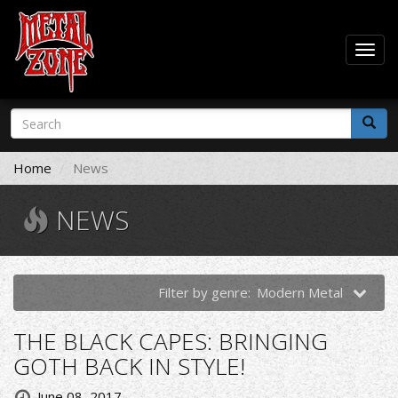
Togg
navig
Skip
Search
to
form
main
Search
content
Home
News
NEWS
Filter by genre:
Modern Metal
THE BLACK CAPES: BRINGING
GOTH BACK IN STYLE!
June 08, 2017