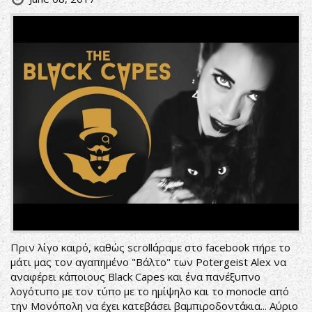
Πριν λίγο καιρό, καθώς scrollάραμε στο facebook πήρε το
μάτι μας τον αγαπημένο "Βάλτο" των Potergeist Alex να
αναφέρει κάποιους Black Capes και ένα πανέξυπνο
λογότυπο με τον τύπο με το ημίψηλο και το monocle από
την Μονόπολη να έχει κατεβάσει βαμπιροδοντάκια... Αύριο