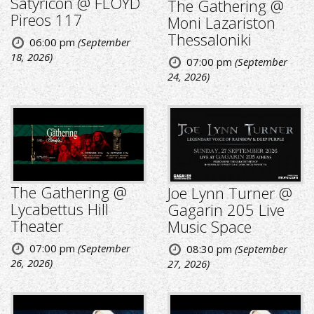
Satyricon @ FLOYD
The Gathering @
Pireos 117
Moni Lazariston
Thessaloniki
06:00 pm
(September
18, 2026)
07:00 pm
(September
24, 2026)
The Gathering @
Joe Lynn Turner @
Lycabettus Hill
Gagarin 205 Live
Theater
Music Space
07:00 pm
(September
08:30 pm
(September
26, 2026)
27, 2026)