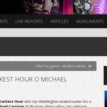
ENTS
LIVE REPORTS
ARTICLES
MONUMENTS
Filter by genre:
Modern Metal
KEST HOUR Ο MICHAEL
Darkest Hour
από την Washington ανακοίνωσαν ότι ο
hael Carrigan
δε θα είναι πλέον μέλος της μπάντας.