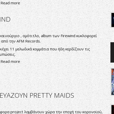
Read more
WIND
καινούργιο , ομότιτλο, album των Firewind κυκλοφορεί
 από την AFM Records.
ιέχει 11 μελωδικά κομμάτια που ήδη κερδίζουν τις
υπώσεις.
Read more
ΚΕΥΑΖΟΥΝ PRETTY MAIDS
φορα project λαμβάνουν χώρα την εποχή του κορονοϊού,