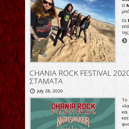
Ο
M
μπά
Οι
επό
της
CHANIA ROCK FESTIVAL 202
ΣΤΑΜΑΤΑ
July 28, 2020
Τ
«λα
και
κατ
φυσ