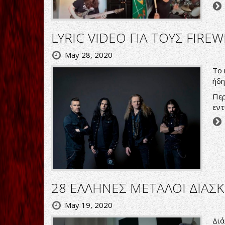
LYRIC VIDEO ΓΙΑ ΤΟΥΣ FIRE
May 28, 2020
Το 
ήδη
Περ
εντ
28 ΕΛΛΗΝΕΣ ΜΕΤΑΛΟΙ ΔΙΑΣ
May 19, 2020
Διά