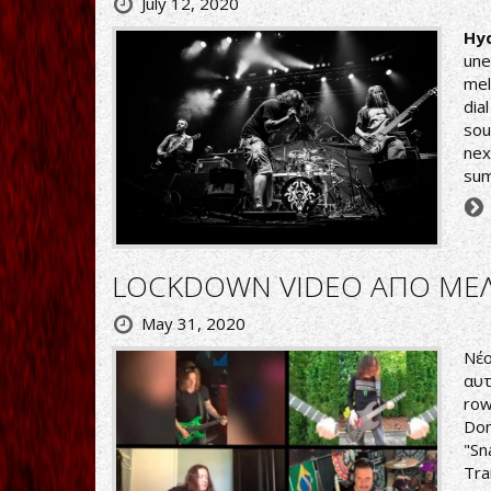
July 12, 2020
Hy
une
mel
dia
sou
nex
su
LOCKDOWN VIDEO ΑΠΟ ΜΕΛ
May 31, 2020
Νέο
αυτ
row
Don
"Sn
Tra