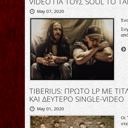
VIDEO ΓΙΑ ΤΟΥΣ SOUL TO TA
May 07, 2020
Ένα
Συγ
από
.
TIBERIUS: ΠΡΩΤΟ LP ΜΕ ΤΙΤ
ΚΑΙ ΔΕΥΤΕΡΟ SINGLE-VIDEO
May 01, 2020
Oι
ντε