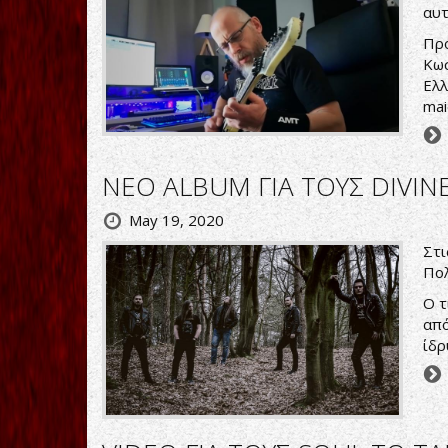
αυτ
Πρό
Κωσ
Ελλ
mai
ΝΕΟ ALBUM ΓΙΑ ΤΟΥΣ DIVIN
May 19, 2020
Στι
Πολ
O τ
από
ίδρ