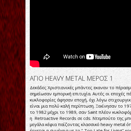
ΑΓΙΟ HEAVY METAL ΜΕΡΟΣ 1
Δεκάδες Χριστιανικές μπάντες εκαναν το πέρασμα
σημείωσαν εμπορική επιτυχία. Αυτές οι εποχές π
κυκλοφορίες άφησαν εποχή, όχι λόγω στιχουργικο
είναι μια πολύ καλή περίπτωση. Ξεκίνησαν το 19
το 1982 μέχρι το 1989, σαν Saint πλέον κυκλοφ
η Retroactive Records σε cds. Ντεμπούτο της μπ
μεγάλα κέφια παίζοντας κλασσικό heavy metal όπω
έρχεται η συνέχεια με το ‘’ Too Late for Living’