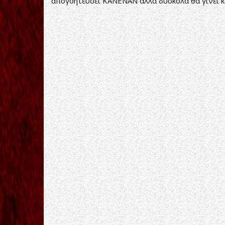
απογοητεύσει ΚΑΝΕΝΑΝ αλλά δύσκολα θα γίνει κ