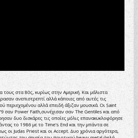
 τους στα 80ς, κυρίως στην Αμερική. Και μάλιστα
έρασαν ανεπιστρεπτί αλλά κάποιες από αυτές τις
ύ περιεχομένου αλλά επειδή άξιζαν μουσικά. Οι Saint
79 σαν Power Faith,συνέχισαν σαν The Gentiles και από
όρησαν δυο δισκάρες τις οποίες μόλις επανακυκλοφόρησε
άντας το 1986 με το Time's End και την μπάντα σε
ς οι Judas Priest και οι Accept. Δυο χρόνια αργότερα,
’ κρατώντας την σημαία του ποιοτικού heavy metal ψηλά.