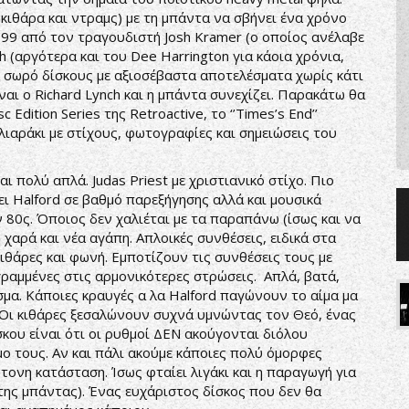
κιθάρα και ντραμς) με τη μπάντα να σβήνει ένα χρόνο
99 από τον τραγουδιστή Josh Kramer (ο οποίος ανέλαβε
ch (αργότερα και του Dee Harrington για κάοια χρόνια,
α σωρό δίσκους με αξιοσέβαστα αποτελέσματα χωρίς κάτι
ναι ο Richard Lynch και η μπάντα συνεχίζει. Παρακάτω θα
Edition Series της Retroactive, το ‘’Times’s End’’
λιαράκι με στίχους, φωτογραφίες και σημειώσεις του
αι πολύ απλά. Judas Priest με χριστιανικό στίχο. Πιο
ει Halford σε βαθμό παρεξήγησης αλλά και μουσικά
 80ς. Όποιος δεν χαλιέται με τα παραπάνω (ίσως και να
η χαρά και νέα αγάπη. Απλοικές συνθέσεις, ειδικά στα
κιθάρες και φωνή. Εμποτίζουν τις συνθέσεις τους με
γραμμένες στις αρμονικότερες στρώσεις. Απλά, βατά,
σμα. Κάποιες κραυγές α λα Halford παγώνουν το αίμα μα
. Οι κιθάρες ξεσαλώνουν συχνά υμνώντας τον Θεό, ένας
σκου είναι ότι οι ρυθμοί ΔΕΝ ακούγονται διόλου
ιμο τους. Αν και πάλι ακούμε κάποιες πολύ όμορφες
ονη κατάσταση. Ίσως φταίει λιγάκι και η παραγωγή για
της μπάντας). Ένας ευχάριστος δίσκος που δεν θα