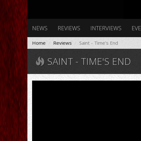
NEWS
REVIEWS
INTERVIEWS
EV
Home
Reviews
Saint - Time's End
SAINT - TIME'S END
Saint
-
''Times
End
1986''