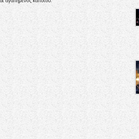
αι αγαπημένος κάποιου.