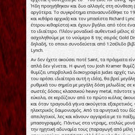
Ήδη προηγήθηκαν και δυο αλλαγές στη σύνθεση (
αργότερα. Το συγκρότημα επανασυνδέθηκε το 19
και κιθάρα αρχικά) και τον μπασίστα Richard Lyn
έτερου κιθαρίστα) και έχουν βγάλει από τότε έν
το ιδιαίτερο. Πλέον μοναδικό αυθεντικό μέλος εί
ασχοληθούμε με το νούμερο 8 της σειράς Gold Disc 
δηλαδή, το οποιο συνοδεύεται από 12σέλιδο βιβ
Lynch.
Αν δεν έχετε ακούσει ποτέ Saint, τα πράγματα είν
απλά δεν γίνεται. Η φωνή του Josh Kramer θυμίζ
θυμίζει υπερβολικά δισκογραφία Judas αρχές των
του αρέσει ιδιαίτερα αυτή η ιδέα), θα βρεί μεγάλ
ρυθμικά του σημεία με μεγάλη δόση μελωδίας σε 
σωστές δόσεις κλασσικού heavy metal, πάντοτε 
εύκολα, σε κερδίζουν από το πρώτο κιόλας άκου
και όταν τραγουδά γήινα ακούγεται εξαιρετικός
ηλεκτρικός δαιμονισμός. Από τα αρνητικά του δί
απειλητικοί, λες και κάνουν αγγαρεία με το παίξ
μπασογραμμές. Πάντως στα ντραμς, ετελώς μονότ
την ηχητική αδυναμία τους (παραγωγή από μέλη 