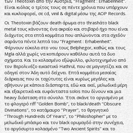
των Theotoxin από την Αυστρία, ‘’Fragment : Erhabenheit’’.
Είναι κιόλας ο τρίτος τους σε πέντε χρόνια που υπάρχουν
και κυκλοφορεί, σε cd, vinil & digital μέσω της AOP Records.
Οι Theotoxin βάζουν death άρωμα στο thrashάτο black
metal τους κάνοντας ένα ακραίο και στιβαρό ήχο που είναι
διάχυτος στα επτά κομμάτια που απλώνονται στα σχεδόν
σαράντα πέντε λεπτά του ‘’Fragment : Erhabenheit’’.
Φέρνουν εύκολα στο νου τους Belphegor, καθώς και τους
Mgla αλλά χωρίς να κοπιάρουν καθόλου αυτά τα δυο
σχήματα. Και το κολασμένο εξώφυλλο, φιλοτεχνημένο από
τον Βερολινέζο εικαστικό Hathrul, που σε μαγνητίζει και σε
οδηγεί στον Άδη αυτό δείχνει. Επτά κομμάτια μεσαίας
διάρκειας που οι ταχύτυτες είναι κυρίως μεγάλες και
σβήνουν με κάποια διάσπαρτα, εδώ και εκεί, μελωδικά μέρη
και εξαιρετικά και ευφάνταστα solos που δίνουν και μια
heavy διάσταση στο σύνολο. ‘Ετσι σκάνε το οργισμένο με
το φλογερό riff ‘’Golden Bomb’’, το black/death ‘’Obscure
Divinations’’, το κατάμαυρο ‘’Prayer’’, το θρηνητικό
‘’Through Hundreds Of Years’’, το ‘’Philoshopher’’ με το
μελωδικό μπάσιμο και τον black ορυμαγδό στην συνέχεια,
το αργόσυρτο κολασμένο ‘’Two Ancient Spirits’’ και το