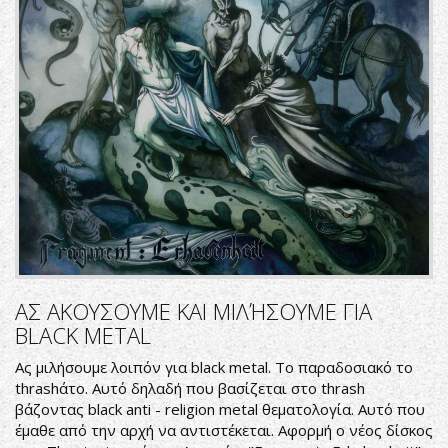
ΑΣ ΑΚΟΥΣΟΥΜΕ ΚΑΙ ΜΙΛΉΣΟΥΜΕ ΓΙΑ
BLACK METAL
Ας μιλήσουμε λοιπόν για black metal. Το παραδοσιακό το
thrashάτο. Αυτό δηλαδή που βασίζεται στο thrash
βάζοντας black anti - religion metal θεματολογία. Αυτό που
έμαθε από την αρχή να αντιστέκεται. Αφορμή ο νέος δίσκος