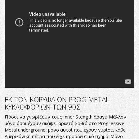
You'll
Ever
Be
[DEMO
1991]
ΕΚ ΤΩΝ ΚΟΡΥΦΑΙΩΝ PROG METAL
ΚΥΚΛΟΦΟΡΙΩΝ ΤΩΝ 90Σ
Πόσοι να γνωρίζουν τους Inner Stength άραγε; Μάλλον
μόνο όσοι έχουν σκάψει αρκετά βαθιά στο Progressive
Metal underground, μόνο αυτοί που έχουν γυρίσει κάθε
Αμερικάνικη πέτρα που είχε προοδευτικό σχήμα. Μόνο