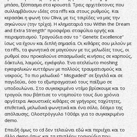
μπάσο, ξέσπασμα στα κρουστά. Τρεις αρχιτέκτονες που
συλλαμβάνουν ιδέες στα riffs και στους ρυθμούς. Και
κερασάκι η φωνή του Oliva, με τις τσιρίδες να μας την
σηκώνουν (την τρίχα). Η κληματαριά του Within the Dream
and Extra Strength’’ προσφέρει σταφύλια οργής και
πειραματισμού. Τραγούδια σαν το ‘’ Genetic Excellence’’
ίσως να έχουν και διπλή σημασία. Οι κιθάρες σου μιλούν με
τα riffs, τα φωνητικά σε μαγεύουν με τις μελωδίες τους, οι
ρυθμοί σου προκαλούνε σπασμωδικές κινήσεις σε καρπούς,
δάκτυλα, λαιμούς, εγκέφαλο. Ένα ατελείωτο moshing
εγκεφαλικών κυττάρων με πολλούς τραυματισμούς και
νεκρούς. Το πιο μελωδικό ‘’ Misguided’’ σε ξεγελά και σε
παγιδεύει, όσο το εξωπραγματικό τους παίξιμο σε
υποδουλώνει. Στο συγκεκριμένο ντέμο βρίσκουμε και το
τραγούι που βάπτισε το ντεμπούτο τους δυο χρόνια
αργότερα. Ακουστικές κιθάρες σε γρήγορες ταχύτητες,
επιθετικά, μελωδικά φωνητικά και ένα σόλο, δέσμιο της
απόλαυσης. Ολοστρόγγυλο 100άρι για το συγκεκριμένο
demo.
Επειδή όμως το cd δεν τελειώνει εδώ και περιέχει και το
άλλο demo όπως και τα επιπλέον τραγούδια που