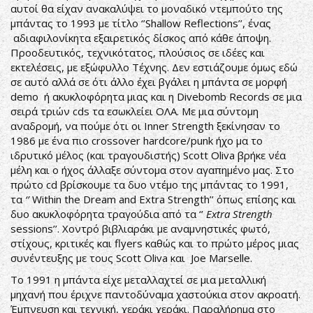
αυτοί θα είχαν ανακαλύψει το μοναδικό ντεμπούτο της
μπάντας το 1993 με τίτλο ‘’Shallow Reflections’’, ένας
αδιαφιλονίκητα εξαιρετικός δίσκος από κάθε άποψη.
Προοδευτικός, τεχνικότατος, πλούσιος σε ιδέες και
εκτελέσεις, με εξώφυλλο Τέχνης. Δεν εστιάζουμε όμως εδώ
σε αυτό αλλά σε ότι άλλο έχει βγάλει η μπάντα σε μορφή
demo ή ακυκλοφόρητα μιας και η Divebomb Records σε μια
σειρά τριών cds τα εσωκλείει ΟΛΑ. Με μια σύντομη
αναδρομή, να πούμε ότι οι Inner Strength ξεκίνησαν το
1986 με ένα πιο crossover hardcore/punk ήχο μα το
ιδρυτικό μέλος (και τραγουδιστής) Scott Oliva βρήκε νέα
μέλη και ο ήχος άλλαξε σύντομα στον αγαπημένο μας. Στο
πρώτο cd βρίσκουμε τα δυο ντέμο της μπάντας το 1991,
τα
‘’
Within the Dream and Extra Strength’’ όπως επίσης και
δυο ακυκλοφόρητα τραγούδια από τα ‘’
Extra Strength
sessions’’. Χοντρό βιβλιαράκι με αναμνηστικές φωτό,
στίχους, κριτικές και flyers καθώς και το πρώτο μέρος μιας
συνέντευξης με τους Scott Oliva και Joe Marselle.
Το 1991 η μπάντα είχε μεταλλαχτεί σε μια μεταλλική
μηχανή που έριχνε παντοδύναμα χαστούκια στον ακροατή.
Έμπνευση και τεχνική, χεράκι χεράκι. Παραλήρημα στο