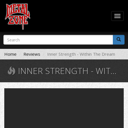
Togg
navig
Skip
Search
to
form
main
Search
content
Home
Reviews
Inner Strength - Within The Dream
INNER STRENGTH - WITHIN THE DREAM
Inner
Strength
-
Closer
Than