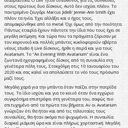
διαδραστικά. Ο Leif ήταν υπέυθυνος για τις συνθέσεις
στους πρώτους δυο δίσκους. Αυτό δεν ισχύει πλέον. Το
παντρεμένο ζευγάρι Marcus Jidell/ Jennie-Ann Smith έχει
πλέον τα ηνία. Έχει αλλάξει και ο ήχος τους,
απομακρύνθηκε από το metal. Όχι όμως από την ποιότητα.
Πάντως εταιρία έχουν πάντοτε την ίδια που τους έχει σε
μεγάλη εκτίμηση. Και τώρα που τα πράγματα ζόρισαν με
τον κορονοιό και πολλές μπάντες κυκλοφορούν αβέρτα
νέους studio ή Live δίσκους, ήρθε η σειρά και για τους
Avatarium. Το ‘’An Evening With Avatarium’’ είναι ένα
ζωντανά ηχογραφημένος δίσκος από τη συναυλία στη
γενέτειρα πόλη τους, Στοκχόλμη στις 10 Ιανουαρίου του
2020 και σας καλεί να απολαύσετε το νέο τους πρόσωπο
μαζί τους.
Μεγάλη χαρά για την μπάντα όταν παίζει στην πατρίδα
τους. Το ίδιο ισχύει και για το κοινό όταν ένα εγχώριο
συγκρότημα επιστρέφει στη γενέτειρα του, σαφώς πιο
επιτυχημένο από τα πρώτα του βήματα. Αν οι Avatarium
γνώριζαν ότι θα ήταν και από τις τελευταίες τους
συναυλίες, θα ήταν ακόμα πιο ψυχωμένοι. Η συναυλία
διαρκεί μιάμιση ώρα και είναι πλήρως χορταστική. Μεγάλη