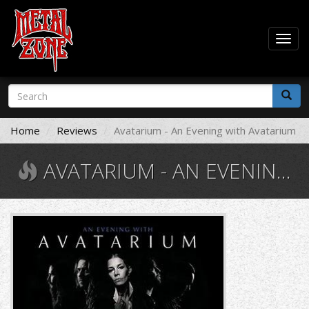
Togg
navig
Skip
Search
to
form
main
Search
content
Home
Reviews
Avatarium - An Evening with Avatarium
AVATARIUM - AN EVENING WITH AVATARIUM
909811.jpg