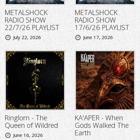
METALSHOCK
METALSHOCK
RADIO SHOW
RADIO SHOW
22/7/26 PLAYLIST
17/6/26 PLAYLIST
July 22, 2026
June 17, 2026
Ringlorn - The
KA'APER - When
Queen of Wildred
Gods Walked The
Earth
June 16, 2026