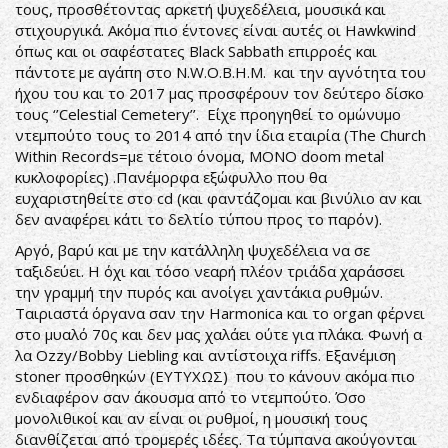
τους, προσθέτοντας αρκετή ψυχεδέλεια, μουσικά και
στιχουργικά. Ακόμα πιο έντονες είναι αυτές οι Hawkwind
όπως και οι σαφέστατες Black Sabbath επιρροές και
πάντοτε με αγάπη στο N.W.O.B.H.M. και την αγνότητα του
ήχου του και το 2017 μας προσφέρουν τον δεύτερο δίσκο
τους ‘’Celestial Cemetery’’. Είχε προηγηθεί το ομώνυμο
ντεμπούτο τους το 2014 από την ίδια εταιρία (The Church
Within Records=με τέτοιο όνομα, ΜΟΝΟ doom metal
κυκλοφορίες) .Πανέμορφα εξώφυλλο που θα
ευχαριστηθείτε στο cd (και φαντάζομαι και βινύλιο αν και
δεν αναφέρει κάτι το δελτίο τύπου προς το παρόν).
Αργό, βαρύ και με την κατάλληλη ψυχεδέλεια να σε
ταξιδεύει. Η όχι και τόσο νεαρή πλέον τριάδα χαράσσει
την γραμμή την πυρός και ανοίγει χαντάκια ρυθμών.
Ταιριαστά όργανα σαν την Harmonica και το organ φέρνει
στο μυαλό 70ς και δεν μας χαλάει ούτε για πλάκα. Φωνή α
λα Ozzy/Bobby Liebling και αντίστοιχα riffs. Εξανέμιση
stoner προσθηκών (ΕΥΤΥΧΩΣ) που το κάνουν ακόμα πιο
ενδιαφέρον σαν άκουσμα από το ντεμπούτο. Όσο
μονολιθικοί και αν είναι οι ρυθμοί, η μουσική τους
διανθίζεται από τρομερές ιδέες. Τα τύμπανα ακούγονται