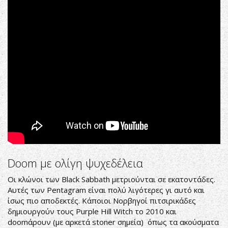
Cemetery
(Full
Album
2017)
Doom με ολίγη ψυχεδέλεια
Οι κλώνοι των Black Sabbath μετριούνται σε εκατοντάδες.
Αυτές των Pentagram είναι πολύ λιγότερες γι αυτό και
ίσως πιο αποδεκτές. Κάποιοι Νορβηγοί πιτσιρικάδες
δημιουργούν τους Purple Hill Witch το 2010 και
doomάρουν (με αρκετά stoner σημεία) όπως τα ακούσματα