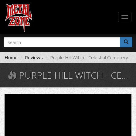
Togg
navig
Skip
Search
to
form
main
Search
content
Home
Reviews
Purple Hill Witch - Celestial Cemetery
PURPLE HILL WITCH - CELESTIAL CEMETERY
Purple
Hill
Witch
-
Celestial