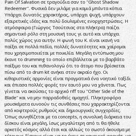
Pain Of Salvation σε τραγούδια σαν το ''Ghost Shadow
Redeemer''. Φυσικά δεν μιλάμε για καμιά μπάντα κόπια.
Υπάρχει δυνατός χαρακτήρας, υπάρχει ψυχή, υπάρχουν
εξαιρετικές ιδέες και πολύ δουλεμένες ενορχηστρώσεις. Η
ατμόσφαιρα (Γιώργος Τσούτσιας στα πλήκτρα) παίζει
σημαντικό ρόλο στη μουσική τους γι αυτό και υπάρχει
πολύς χώρος για αυτήν. Η φωνή του K. είναι ικανή να
παίξει σε πολλά πεδία, πολλές δυνατότητες και χαίρομαι
που χρησιμοποιείται με ποικιλία. Μεγάλη εντύπωση μου
έκανε το drumming το οποίο επιβάλλεται με το βαρβάτο
παίξιμο του και πιθανολογώ ότι το άτομο που βρίσκεται
πίσω από το drum kit ανήκει στον ακραίο ήχο. Οι
κιθαριστικές αρμονίες είναι πραγματικά ένα νοητικό ταξίδι
και έπιασα πολλές φορές τον εαυτό μου να χάνεται. Πως
γίνεται να ακούσεις το αρχικό riff του ''Other Side of the
Blade'' και να μην παρραδοθείς αμαχητί. Πληκτροφόρα
μουσκέματα ευνοούν τις συνθέσεις που χαρρακτηρίζονται
από κοφτερούς ρυθμούς και δημιουργικές συγχορδίες.
Όπως συνηθίζεται με τα concepts, η συνολική διάρκεια του
δίσκου είναι μεγάλη, ίσως μεγαλύτερη από τι θα ήθελε
αρκετός κόσμος αλλά έτσι και αλλιώς το σωστό άκουσμα με
τέτοιους δίσκους είναι να το έχεις σε κανονικό φορμάτ, να