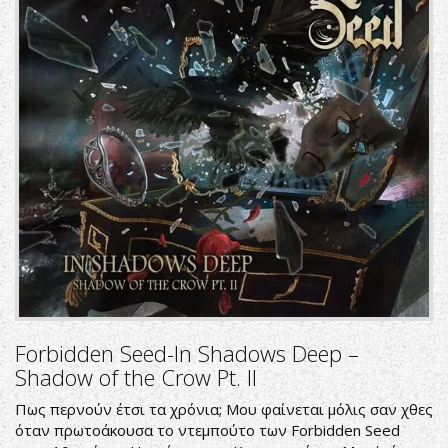
Forbidden Seed-In Shadows Deep –
Shadow of the Crow Pt. II
Πως περνούν έτσι τα χρόνια; Μου φαίνεται μόλις σαν χθες
όταν πρωτοάκουσα το ντεμπούτο των Forbidden Seed