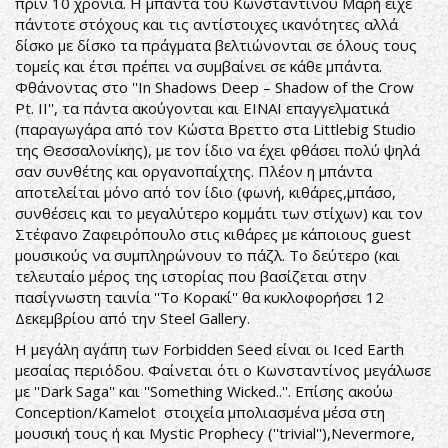
πριν 10 χρόνια. Η μπάντα του Κωνσταντίνου Μαρή είχε
πάντοτε στόχους και τις αντίστοιχες ικανότητες αλλά
δίσκο με δίσκο τα πράγματα βελτιώνονται σε όλους τους
τομείς και έτσι πρέπει να συμβαίνει σε κάθε μπάντα.
Φθάνοντας στο ''In Shadows Deep – Shadow of the Crow
Pt. II'', τα πάντα ακούγονται και ΕΙΝΑΙ επαγγελματικά
(παραγωγάρα από τον Κώστα Βρεττο στα Littlebig Studio
της Θεσσαλονίκης), με τον ίδιο να έχει φθάσει πολύ ψηλά
σαν συνθέτης και οργανοπαίχτης. Πλέον η μπάντα
αποτελείται μόνο από τον ίδιο (φωνή, κιθάρες,μπάσο,
συνθέσεις και το μεγαλύτερο κομμάτι των στίχων) και τον
Στέφανο Ζαφειρόπουλο στις κιθάρες με κάποιους guest
μουσικούς να συμπληρώνουν το πάζλ. Το δεύτερο (και
τελευταίο μέρος της ιστορίας που βασίζεται στην
πασίγνωστη ταινία ''Το Κορακί'' θα κυκλοφορήσει 12
Δεκεμβρίου από την Steel Gallery.
Η μεγάλη αγάπη των Forbidden Seed είναι οι Iced Earth
μεσαίας περιόδου. Φαίνεται ότι ο Κωνσταντίνος μεγάλωσε
με ''Dark Saga'' και ''Something Wicked..''. Επίσης ακούω
Conception/Kamelot στοιχεία μπολιασμένα μέσα στη
μουσική τους ή και Mystic Prophecy (''trivial''),Nevermore,