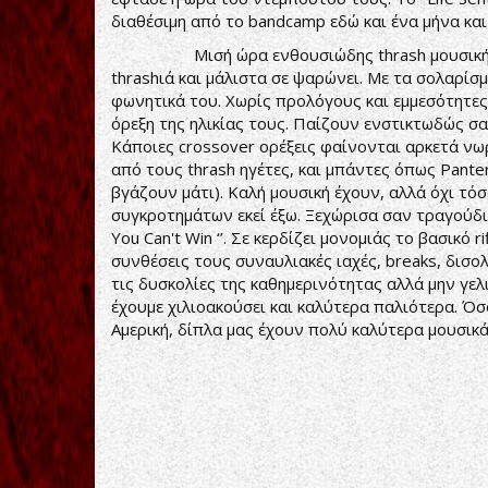
διαθέσιμη από το bandcamp εδώ και ένα μήνα και
Μισή ώρα ενθουσιώδης thrash μουσικής. Το ‘
thrashιά και μάλιστα σε ψαρώνει. Με τα σολαρίσ
φωνητικά του. Χωρίς προλόγους και εμμεσότητες
όρεξη της ηλικίας τους. Παίζουν ενστικτωδώς σ
Κάποιες crossover ορέξεις φαίνονται αρκετά νωρ
από τους thrash ηγέτες, και μπάντες όπως Pantera
βγάζουν μάτι). Καλή μουσική έχουν, αλλά όχι τό
συγκροτημάτων εκεί έξω. Ξεχώρισα σαν τραγούδι το
You Can't Win ‘’. Σε κερδίζει μονομιάς το βασικό r
συνθέσεις τους συναυλιακές ιαχές, breaks, δισ
τις δυσκολίες της καθημερινότητας αλλά μην γελ
έχουμε χιλιοακούσει και καλύτερα παλιότερα. Όσο
Αμερική, δίπλα μας έχουν πολύ καλύτερα μουσικά