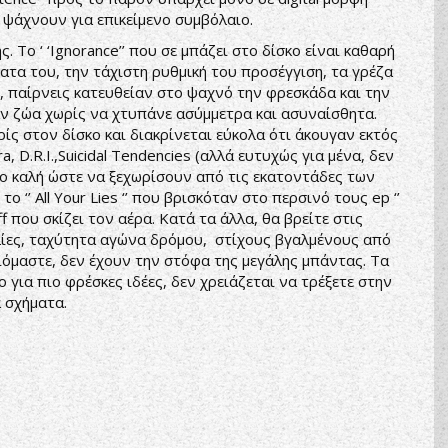
 ψάχνουν για επικείμενο συμβόλαιο.
 ‘Ignorance’’ που σε μπάζει στο δίσκο είναι καθαρή
ματα του, την τάχιστη ρυθμική του προσέγγιση, τα γρέζα
, παίρνεις κατευθείαν στο ψαχνό την φρεσκάδα και την
αν ζώα χωρίς να χτυπάνε ασύμμετρα και ασυναίσθητα.
ίς στον δίσκο και διακρίνεται εύκολα ότι άκουγαν εκτός
, D.R.I.,Suicidal Tendencies (αλλά ευτυχώς για μένα, δεν
σο καλή ώστε να ξεχωρίσουν από τις εκατοντάδες των
 ‘’ All Your Lies ‘’ που βρισκόταν στο περσινό τους ep ‘’
iff που σκίζει τον αέρα. Κατά τα άλλα, θα βρείτε στις
ολίες, ταχύτητα αγώνα δρόμου, στίχους βγαλμένους από
ιόμαστε, δεν έχουν την στόφα της μεγάλης μπάντας. Τα
 για πιο φρέσκες ιδέες, δεν χρειάζεται να τρέξετε στην
 σχήματα.