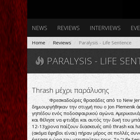
NEWS
REVIEWS
INTERVIEWS
EV
Home
Reviews
Paralysis - Life Sentence
PARALYSIS - LIFE SE
Thrash μέχρι παράλυσης
Φρεσκαδούρες θρασάδες από το New Jersey. Τ
δημιουργήθηκαν την στιγμή που ο Jon Plemenik ά
γηπέδου ενός ποδοσφαιρικού αγώνα. Αμερικανιά;
και θέλησε να φτιάξει και αυτός την δική του μ
12-13χρονα παίζουν διασκευές από thrash και h
(ακόμα έφηβοι είναι) πήραν μέρος σε πολλές συν
έφτασε η ώρα του ντεμπούτου τους. Το ‘’Life Sen