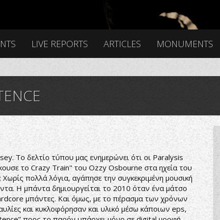
ENTS
LIVE REPORTS
ARTICLES
MONUMENTS
NTENCE
ο δελτίο τύπου μας ενημερώνει ότι οι Paralysis
κουσε το Crazy Train" του Ozzy Osbourne στα ηχεία του
 Χωρίς πολλά λόγια, αγάπησε την συγκεκριμένη μουσική
πάντα. Η μπάντα δημιουργείται το 2010 όταν ένα μάτσο
ardcore μπάντες. Και όμως, με το πέρασμα των χρόνων
αυλίες και κυκλοφόρησαν και υλικό μέσω κάποιων eps,
tence’’ προς το παρόν υπάρχει μόνο σε digital μορφή