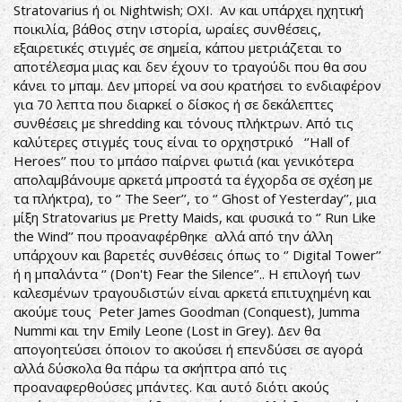
Stratovarius ή οι Nightwish; ΟΧΙ. Αν και υπάρχει ηχητική
ποικιλία, βάθος στην ιστορία, ωραίες συνθέσεις,
εξαιρετικές στιγμές σε σημεία, κάπου μετριάζεται το
αποτέλεσμα μιας και δεν έχουν το τραγούδι που θα σου
κάνει το μπαμ. Δεν μπορεί να σου κρατήσει το ενδιαφέρον
για 70 λεπτα που διαρκεί ο δίσκος ή σε δεκάλεπτες
συνθέσεις με shredding και τόνους πλήκτρων. Από τις
καλύτερες στιγμές τους είναι το ορχηστρικό ‘’Hall of
Heroes’’ που το μπάσο παίρνει φωτιά (και γενικότερα
απολαμβάνουμε αρκετά μπροστά τα έγχορδα σε σχέση με
τα πλήκτρα), το ‘’ The Seer’’, το ‘’ Ghost of Yesterday’’, μια
μίξη Stratovarius με Pretty Maids, και φυσικά το ‘’ Run Like
the Wind’’ που προαναφέρθηκε αλλά από την άλλη
υπάρχουν και βαρετές συνθέσεις όπως το ‘’ Digital Tower’’
ή η μπαλάντα ‘’ (Don't) Fear the Silence’’.. Η επιλογή των
καλεσμένων τραγουδιστών είναι αρκετά επιτυχημένη και
ακούμε τους Peter James Goodman (Conquest), Jumma
Nummi και την Emily Leone (Lost in Grey). Δεν θα
απογοητεύσει όποιον το ακούσει ή επενδύσει σε αγορά
αλλά δύσκολα θα πάρω τα σκήπτρα από τις
προαναφερθούσες μπάντες. Και αυτό διότι ακούς