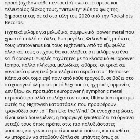
αραιά (σχεδόν κάθε πενταετία) ενώ ο τέταρτος και
τελευταίος δίσκος τους, ‘’Virtuality’’ είδε το φως της
δημοσιότητας σε cd στα τέλη του 2020 από την Rockshots
Records.
Ηχητικά μιλάμε για μελωδικό, συμφωνικό power metal που
χρωστά πολλά σε άλλες δυο μεγάλες Φιλανδικές μπάντες,
τους Stratovarius και τους Nightwish. Από το εξώφυλλο
αλλά και τους στίχους θα καταλάβετε ότι μιλάμε για ένα
sci-fi concept. Υψηλές ταχύτητες με το κλασσικό europower
tempo, πολλά πλήκτρα, μελωδικές κιθάρες, αντρικά και
γυναικεία φωνητικά (και ελάχιστα ακραία στο ‘’ Remorse’’.
Κάποια σύντομα εφέ πριν από κάθε τραγούδι σε βάζει στο
στιχουργικό κλίμα και μετά δέχεσαι τις ηχητικές αρμονίες.
Δεν ξέρω αν προτιμάτε europower ή symphonic metal
περισσότερο αλλά τουλάχιστον στους Ultimatium προτιμώ
αυτές τις Nightwish καταστάσεις που προσφέρουν
τραγούδια σαν το ‘’ Run Like the Wind΄΄. Οι ενορχηστρώσεις
είναι καλά δουλεμένες, η παραγωγή ξεκαθαρίζει τα όργανα
μεταξύ τους όπως πρέπει στις πιο πολυδιάστατες
μουσικές και γενικότερα είναι καλοί παίκτες και συνθέτες.
Αν μπορούν να σταθούν δίπλα σε μπάντες όπως οι