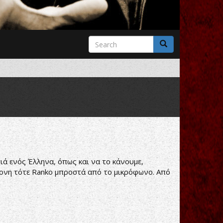
Search
form
Search
ά ενός Έλληνα, όπως και να το κάνουμε,
ρονη τότε Ranko μπροστά από το μικρόφωνο. Από