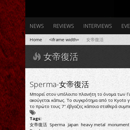
NEWS
REVIEWS
INTERVIEWS
EV
Home
<iframe width=
女帝復活
女帝復活
Sperma-女帝復活
Μπορεί στον υπόλοιπο πλανήτη το όνομα των Γι
ακούγεται κάπως. Το συγκρότημα από το Kyoto γ
το πρώτο τους 7’’ έβγαζες κάποια σταθερά συμπ
Tags:
女帝復活
Sperma
Japan
heavy metal
monument