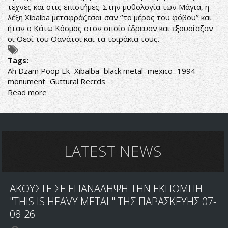
τέχνες και στις επιστήμες. Στην μυθολογία των Μάγια, η
λέξη Xibalba μεταφράζεσαι σαν ‘’το μέρος του φόβου’’ και
ήταν ο Κάτω Κόσμος στον οποίο έδρευαν και εξουσίαζαν
οι Θεοί του Θανάτοι και τα τσιράκια τους.
Tags:
Ah Dzam Poop Ek
Xibalba
black metal
mexico
1994
monument
Guttural Recrds
Read more
about
Xibalba-
Ah
Dzam
Poop
Ek
LATEST NEWS
ΑΚΟΥΣΤΕ ΣΕ ΕΠΑΝΑΛΗΨΗ ΤΗΝ ΕΚΠΟΜΠΗ
"THIS IS HEAVY METAL" ΤΗΣ ΠΑΡΑΣΚΕΥΗΣ 07-
08-26