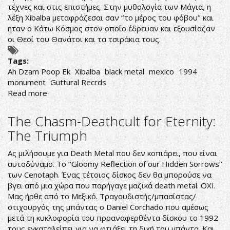
τέχνες και στις επιστήμες. Στην μυθολογία των Μάγια, η
λέξη Xibalba μεταφράζεσαι σαν ‘’το μέρος του φόβου’’ και
ήταν ο Κάτω Κόσμος στον οποίο έδρευαν και εξουσίαζαν
οι Θεοί του Θανάτοι και τα τσιράκια τους.
Tags:
Ah Dzam Poop Ek
Xibalba
black metal
mexico
1994
monument
Guttural Recrds
Read more
about
Xibalba-
Ah
The Chasm-Deathcult for Eternity:
Dzam
The Triumph
Poop
Ek
Ας μιλήσουμε για Death Metal που δεν κοπιάρει, που είναι
αυτοδύναμο. Το ‘’Gloomy Reflection of our Hidden Sorrows’’
των Cenotaph. Ένας τέτοιος δίσκος δεν θα μπορούσε να
βγει από μια χώρα που παρήγαγε μαζικά death metal. ΟΧΙ.
Μας ήρθε από το Μεξικό. Τραγουδιστής/μπασίστας/
στιχουργός της μπάντας ο Daniel Corchado που αμέσως
μετά τη κυκλοφορία του προαναφερθέντα δίσκου το 1992
τους εγκαταλείπει για να φτιάξει τη δική του μπάντα. Και