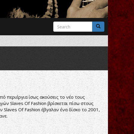
Search
form
Search
από περιέργια ίσως ακούσεις το νέο τους
ηγών Slaves Of Fashion βρίσκεται πίσω στους
ν Slaves Of Fashion έβγαλαν ένα δίσκο το 2001,
ανε.