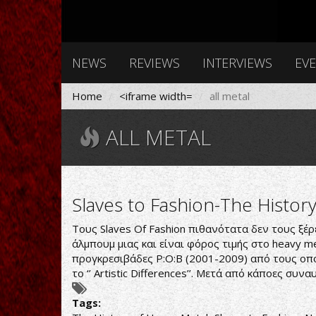
NEWS
REVIEWS
INTERVIEWS
EV
Home
<iframe width=
all metal
ALL METAL
Slaves to Fashion-The Histor
Τους Slaves Of Fashion πιθανότατα δεν τους ξέρε
άλμπουμ μιας και είναι φόρος τιμής στο heavy m
προγκρεσιβάδες P:O:B (2001-2009) από τους οποί
το ‘’ Artistic Differences’’. Μετά από κάποες συ
Tags: