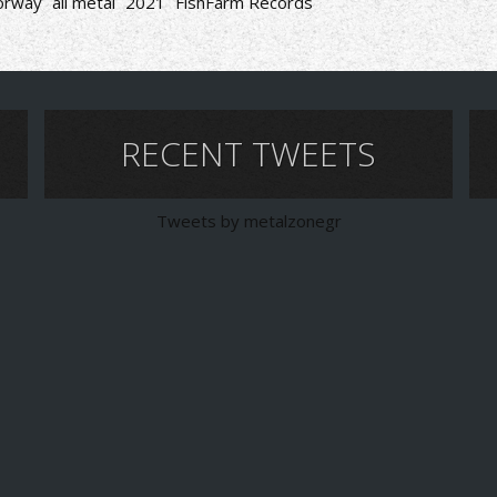
orway
all metal
2021
FishFarm Records
RECENT TWEETS
Tweets by metalzonegr