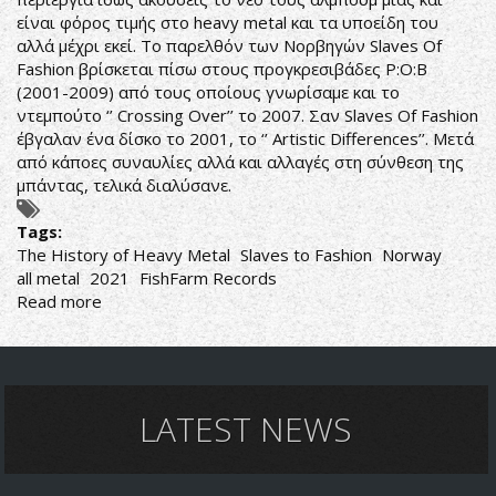
είναι φόρος τιμής στο heavy metal και τα υποείδη του
αλλά μέχρι εκεί. Το παρελθόν των Νορβηγών Slaves Of
Fashion βρίσκεται πίσω στους προγκρεσιβάδες P:O:B
(2001-2009) από τους οποίους γνωρίσαμε και το
ντεμπούτο ‘’ Crossing Over’’ το 2007. Σαν Slaves Of Fashion
έβγαλαν ένα δίσκο το 2001, το ‘’ Artistic Differences’’. Μετά
από κάποες συναυλίες αλλά και αλλαγές στη σύνθεση της
μπάντας, τελικά διαλύσανε.
Tags:
The History of Heavy Metal
Slaves to Fashion
Norway
all metal
2021
FishFarm Records
Read more
about
Slaves
to
Fashion-
The
History
LATEST NEWS
of
Heavy
Metal