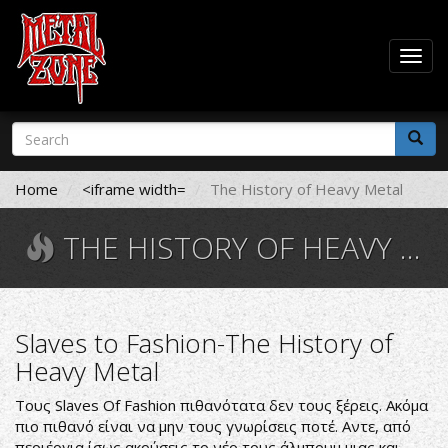
Togg
navig
Skip
Search
to
form
main
Search
content
Home
<iframe width=
The History of Heavy Metal
THE HISTORY OF HEAVY METAL
Slaves to Fashion-The History of
Heavy Metal
Τους Slaves Of Fashion πιθανότατα δεν τους ξέρεις. Ακόμα
πιο πιθανό είναι να μην τους γνωρίσεις ποτέ. Αντε, από
περιέργια ίσως ακούσεις το νέο τους άλμπουμ μιας και