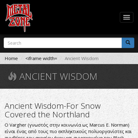
Togg
navig
Skip
Search
to
form
main
Search
content
Home
<iframe width=
Ancient Wisdom
ANCIENT WISDOM
Ancient Wisdom-For Snow
Covered the Northland
O Vargher (γνωστός στην κοινωνία ως Marcus E. Norman)
είναι ένας από τους πιο εκπληκτικούς πολυοργανίστες και
συνθέτες του ακραίου ήχου και συγκεκριμένα του Black