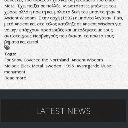
Metal. Έχει παίξει σε πολλές, γνωστότατες μπάντες του
χώρου αλλά η πρώτη και μάλιστα δική του μπάντα ήταν οι
Ancient Wisdom. Στην αρχή (1992) η μπάντα λεγόταν Pain,
μετά Ancient και στο τέλος κατέληξε σε Ancient Wisdom για
να μην υπάρχουν προστριβές και μπερδέματα με τους
αντίστοιχους Νορβγηγούς που έκαναν τα πρώτα τους
βήματα και αυτοί.
Tags:
For Snow Covered the Northland
Ancient Wisdom
Melodic Black Metal
sweden
1996
Avantgarde Music
monument
Read more
about
Ancient
Wisdom-
For
Snow
Covered
LATEST NEWS
the
Northland