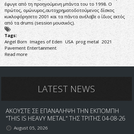
έφυγε από τη προηγούμενη μπάντα του το 1998. Ο
πρώτος, ομώνυμος,αυτοχρηματοδοτούμενος δίσκος
κυκλοφόρησετο 2001 και τα πάντα ανέλαβε ο ίδιος εκτός
από τα drums (session μουσικός).
Tags:
Angel Born
Images of Eden
USA
prog metal
2021
Pavement Entertainment
Read more
about
Images
of
Eden-
Angel
Born
LATEST NEWS
ΑΚΟΥΣΤΕ ΣΕ ΕΠΑΝΑΛΗΨΗ ΤΗΝ ΕΚΠΟΜΠΗ
"THIS IS HEAVY METAL" ΤΗΣ ΤΡΙΤΗΣ 04-08-26
August 05, 2026