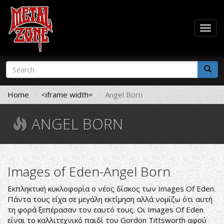
Togg
navig
Skip
Search
to
form
main
Search
content
Home
<iframe width=
Angel Born
ANGEL BORN
Images of Eden-Angel Born
Εκπληκτική κυκλοφορία ο νέος δίσκος των Images Of Eden.
Πάντα τους είχα σε μεγάλη εκτίμηση αλλά νομίζω ότι αυτή
τη φορά ξεπέρασαν τον εαυτό τους. Οι Images Of Eden
είναι το καλλιτεχνικό παιδί του Gordon Tittsworth αφού