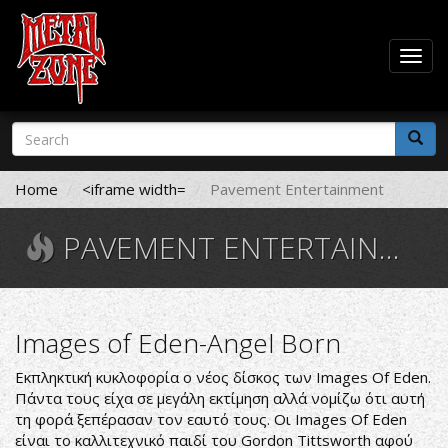
Togg
navig
Skip
Search
to
form
main
Search
content
Home
<iframe width=
Pavement Entertainment
PAVEMENT ENTERTAINMENT
Images of Eden-Angel Born
Εκπληκτική κυκλοφορία ο νέος δίσκος των Images Of Eden.
Πάντα τους είχα σε μεγάλη εκτίμηση αλλά νομίζω ότι αυτή
τη φορά ξεπέρασαν τον εαυτό τους. Οι Images Of Eden
είναι το καλλιτεχνικό παιδί του Gordon Tittsworth αφού