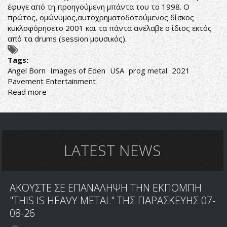
έφυγε από τη προηγούμενη μπάντα του το 1998. Ο
πρώτος, ομώνυμος,αυτοχρηματοδοτούμενος δίσκος
κυκλοφόρησετο 2001 και τα πάντα ανέλαβε ο ίδιος εκτός
από τα drums (session μουσικός).
Tags:
Angel Born
Images of Eden
USA
prog metal
2021
Pavement Entertainment
Read more
about
Images
of
Eden-
Angel
Born
LATEST NEWS
ΑΚΟΥΣΤΕ ΣΕ ΕΠΑΝΑΛΗΨΗ ΤΗΝ ΕΚΠΟΜΠΗ
"THIS IS HEAVY METAL" ΤΗΣ ΠΑΡΑΣΚΕΥΗΣ 07-
08-26