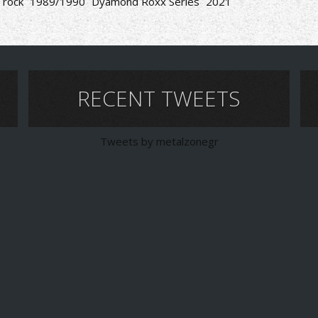
 rock
1989/1990
Dyamond Roxx Series
2021
RECENT TWEETS
Tweets by metalzonegr