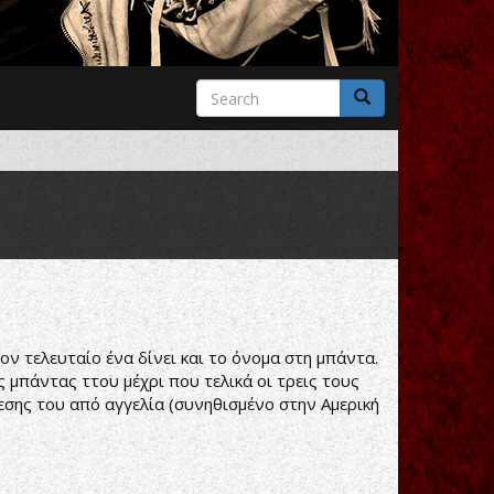
Search
form
Search
ον τελευταίο ένα δίνει και το όνομα στη μπάντα.
 μπάντας ττου μέχρι που τελικά οι τρεις τους
ρεσης του από αγγελία (συνηθισμένο στην Αμερική