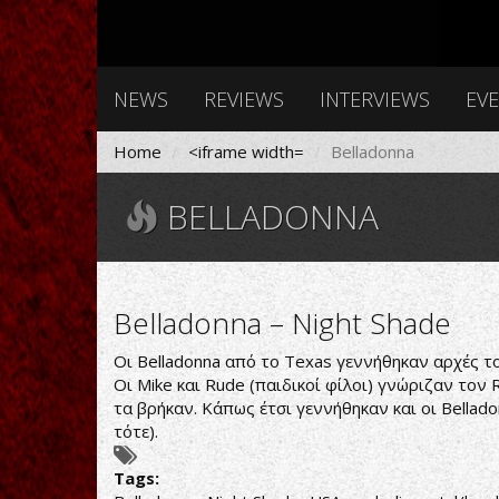
NEWS
REVIEWS
INTERVIEWS
EV
Home
<iframe width=
Belladonna
BELLADONNA
Belladonna – Night Shade
Οι Belladonna από το Texas γεννήθηκαν αρχές το
Οι Mike και Rude (παιδικοί φίλοι) γνώριζαν τον
τα βρήκαν. Κάπως έτσι γεννήθηκαν και οι Bellad
τότε).
Tags: