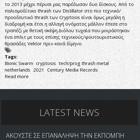
το 2013 μέχρι πέρυσι μας παρέδωσαν δυο δίσκους. Από το
παλιομοδίτικο thrash των Distillator στο πιο τεχνικό/
προοδευτικό thrash των Cryptosis είναι όμως μεγάλη η
διαδρομή και έτσι η αλλαγή ονόματος μάλλον έπεσε στο
τραπέζι με θετική σκέψη.Διόλου τυχαία που μοιράστηκαν
ένα σπλιτ με τους επίσης τεχνικούς/φουτουριστικούς
θρασάδες Vektor πριν κανά δίμηνο.
Tags:
Bionic Swarm
cryptosis
tech/prog thrash metal
netherlands
2021
Century Media Records
Read more
about
Cryptosis-
Bionic
Swarm
LATEST NEWS
ΑΚΟΥΣΤΕ ΣΕ ΕΠΑΝΑΛΗΨΗ ΤΗΝ ΕΚΠΟΜΠΗ