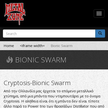
Togg
navig
Skip
Search
to
form
main
Search
content
Home
<iframe width=
Bionic Swarm
BIONIC SWARM
Cryptosis-Bionic Swarm
Από την Ολλανδία μας έρχεται το επόμενο μεταλλικό
χτύπημα, από μια μπάντα που ντεμπουτάρει με το όνομα
Cryptosis. Η αλήθεια είναι ότι η μπάντα δεν είναι τίποτε
άλλο παρά το Power trio των θρασάδων Distillator που από