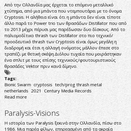
Από την Ολλανδία μας έρχεται το επόμενο μεταλλικό
χτύπημα, από μια μπάντα που ντεμπουτάρει με το όνομα
Cryptosis. Η αλήθεια είναι ότι η μπάντα δεν είναι τίποτε
άλλο παρά το Power trio των θρασάδων Distillator που από
το 2013 μέχρι πέρυσι μας παρέδωσαν δυο δίσκους. Από το
παλιομοδίτικο thrash των Distillator στο πιο τεχνικό/
προοδευτικό thrash των Cryptosis είναι όμως μεγάλη η
διαδρομή και έτσι η αλλαγή ονόματος μάλλον έπεσε στο
τραπέζι με θετική σκέψη.Διόλου τυχαία που μοιράστηκαν
ένα σπλιτ με τους επίσης τεχνικούς/φουτουριστικούς
θρασάδες Vektor πριν κανά δίμηνο.
Tags:
Bionic Swarm
cryptosis
tech/prog thrash metal
netherlands
2021
Century Media Records
Read more
about
Cryptosis-
Bionic
Paralysis-Visions
Swarm
Η ιστορία των Paralysis ξεκινά στην Ολλανδία, πίσω στο
1986. Μια παρέα φίλων, επηρεασμένη από τα ακραία