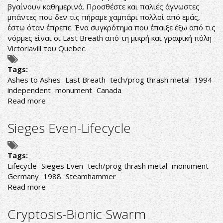
βγαίνουν καθημερινά. Προσθέστε και παλιές άγνωστες
μπάντες που δεν τις πήραμε χαμπάρι πολλοί από εμάς,
έστω όταν έπρεπε. Ένα συγκρότημα που έπαιξε έξω από τις
νόρμες είναι οι Last Breath από τη μικρή και γραφική πόλη
Victoriavill του Quebec.
Tags:
Ashes to Ashes
Last Breath
tech/prog thrash metal
1994
independent
monument
Canada
Read more
about
Last
Breath-
Sieges Even-Lifecycle
Ashes
to
Ashes
Tags:
Lifecycle
Sieges Even
tech/prog thrash metal
monument
Germany
1988
Steamhammer
Read more
about
Sieges
Even-
Cryptosis-Bionic Swarm
Lifecycle