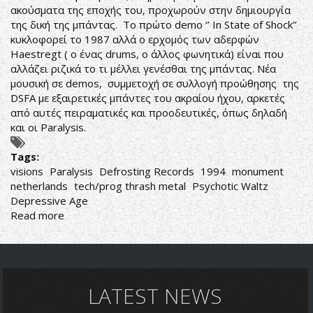
ακούσματα της εποχής του, προχωρούν στην δημιουργία
της δική της μπάντας. Το πρώτο demo ‘’ In State of Shock’’
κυκλοφορεί το 1987 αλλά ο ερχομός των αδερφών
Haestregt ( ο ένας drums, ο άλλος φωνητικά) είναι που
αλλάζει ριζικά το τι μέλλει γενέσθαι της μπάντας. Νέα
μουσική σε demos, συμμετοχή σε συλλογή προώθησης της
DSFA με εξαιρετικές μπάντες του ακραίου ήχου, αρκετές
από αυτές πειραματικές και προοδευτικές, όπως δηλαδή
και οι Paralysis.
Tags:
visions
Paralysis
Defrosting Records
1994
monument
netherlands
tech/prog thrash metal
Psychotic Waltz
Depressive Age
Read more
about
Paralysis-
Visions
LATEST NEWS