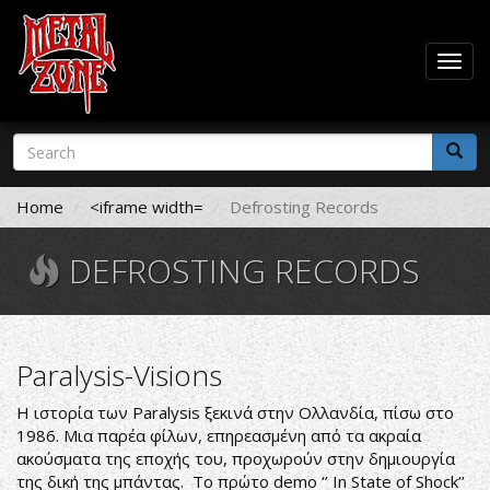
Togg
navig
Skip
Search
to
form
main
Search
content
Home
<iframe width=
Defrosting Records
DEFROSTING RECORDS
Paralysis-Visions
Η ιστορία των Paralysis ξεκινά στην Ολλανδία, πίσω στο
1986. Μια παρέα φίλων, επηρεασμένη από τα ακραία
ακούσματα της εποχής του, προχωρούν στην δημιουργία
της δική της μπάντας. Το πρώτο demo ‘’ In State of Shock’’