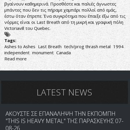
βγαίνουν καθημερινά. Προσθέστε και παλιές άγνωστες
μπάντες που δεν τις πήραμε χαμπάρι πολλοί από εμάς,
έστω όταν έπρεπε. Ένα συγκρότημα που έπαιξε έξω από τις
νόρμες είναι οι Last Breath από τη μικρή και γραφική πόλη
Victoriavill του Quebec.
Tags:
Ashes to Ashes
Last Breath
tech/prog thrash metal
1994
independent
monument
Canada
Read more
about
Last
Breath-
Ashes
to
Ashes
LATEST NEWS
ΑΚΟΥΣΤΕ ΣΕ ΕΠΑΝΑΛΗΨΗ ΤΗΝ ΕΚΠΟΜΠΗ
"THIS IS HEAVY METAL" ΤΗΣ ΠΑΡΑΣΚΕΥΗΣ 07-
08-26