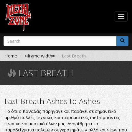
Togg
navig
Skip
Search
to
form
main
Search
content
Home
<iframe width=
Last Breath
LAST BREATH
Last Breath-Ashes to Ashes
Το ότι ο Καναδάς παρήγαγε και παράγει σε σημαντικό
αριθμό πολλές τεχνικές και πειραματικές metal μπάντες
είναι κοινό μυστικό όλων μας. Αναρίθμητα τα
παραδείγματα παλαιών συγκροτημάτων αλλά και νέων που