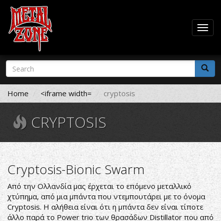
Togg
navig
Skip
Search
to
form
main
Search
content
Home
<iframe width=
cryptosis
CRYPTOSIS
Cryptosis-Bionic Swarm
Από την Ολλανδία μας έρχεται το επόμενο μεταλλικό
χτύπημα, από μια μπάντα που ντεμπουτάρει με το όνομα
Cryptosis. Η αλήθεια είναι ότι η μπάντα δεν είναι τίποτε
άλλο παρά το Power trio των θρασάδων Distillator που από