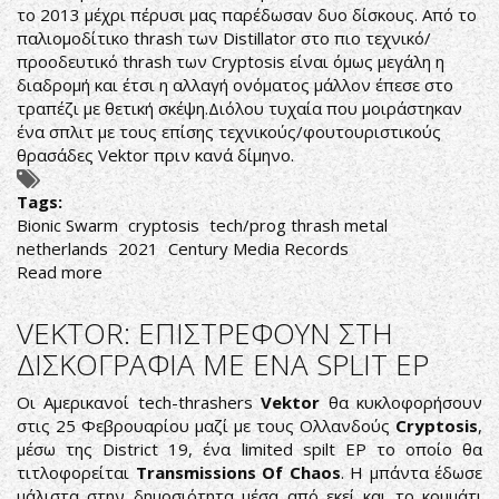
το 2013 μέχρι πέρυσι μας παρέδωσαν δυο δίσκους. Από το
παλιομοδίτικο thrash των Distillator στο πιο τεχνικό/
προοδευτικό thrash των Cryptosis είναι όμως μεγάλη η
διαδρομή και έτσι η αλλαγή ονόματος μάλλον έπεσε στο
τραπέζι με θετική σκέψη.Διόλου τυχαία που μοιράστηκαν
ένα σπλιτ με τους επίσης τεχνικούς/φουτουριστικούς
θρασάδες Vektor πριν κανά δίμηνο.
Tags:
Bionic Swarm
cryptosis
tech/prog thrash metal
netherlands
2021
Century Media Records
Read more
about
Cryptosis-
Bionic
VEKTOR: ΕΠΙΣΤΡΕΦΟΥΝ ΣΤΗ
Swarm
ΔΙΣΚΟΓΡΑΦΙΑ ΜΕ ΕΝΑ SPLIT EP
Οι Αμερικανοί tech-thrashers
Vektor
θα κυκλοφορήσουν
στις 25 Φεβρουαρίου μαζί με τους Ολλανδούς
Cryptosis
,
μέσω της District 19, ένα limited spilt EP το οποίο θα
τιτλοφορείται
Transmissions Of Chaos
. Η μπάντα έδωσε
μάλιστα στην δημοσιότητα μέσα από εκεί και το κομμάτι