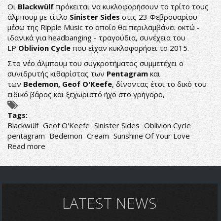
Οι
Blackwülf
πρόκειται να κυκλοφορήσουν το τρίτο τους
άλμπουμ με τίτλο
Sinister Sides
στις 23 Φεβρουαρίου
μέσω της Ripple Music το οποίο θα περιλαμβάνει οκτώ -
ιδανικά για headbanging - τραγούδια, συνέχεια του
LP
Oblivion Cycle
που είχαν κυκλοφορήσει το 2015.
Στο νέο άλμπουμ του συγκροτήματος συμμετέχει ο
συνιδρυτής κιθαρίστας των
Pentagram
και
των
Bedemon,
Geof O'Keefe
, δίνοντας έτσι το δικό του
ειδικό βάρος και ξεχωριστό ήχο στο γρήγορο,
Tags:
Blackwülf
Geof O'Keefe
Sinister Sides
Oblivion Cycle
pentagram
Bedemon
Cream
Sunshine Of Your Love
Read more
about
BLACKWÜLF:
ΜΕ
ΤΟΝ
ΣΥΝΙΔΡΥΤΗ
ΤΩΝ
LATEST NEWS
PENTAGRAM
&