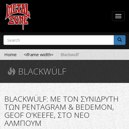
Togg
navig
Skip
Search
to
form
main
Search
content
Home
<iframe width=
Blackwülf
BLACKWÜLF
BLACKWÜLF: ΜΕ ΤΟΝ ΣΥΝΙΔΡΥΤΗ
ΤΩΝ PENTAGRAM & BEDEMON,
GEOF O'KEEFE, ΣΤΟ ΝΕΟ
ΑΛΜΠΟΥΜ