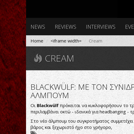
NEWS
REVIEWS
INTERVIEWS
EV
Home
<iframe width=
Cream
CREAM
BLACKWÜLF: ΜΕ ΤΟΝ ΣΥΝΙΔ
ΑΛΜΠΟΥΜ
Οι
Blackwülf
πρόκειται να κυκλοφορήσουν το τρ
περιλαμβάνει οκτώ - ιδανικά για headbanging - 
Στο νέο άλμπουμ του συγκροτήματος συμμετέχει
βάρος και ξεχωριστό ήχο στο γρήγορο,