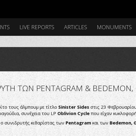
ENTS
LIVE REPORTS
ARTICLES
MONUMENTS
ΡΥΤΗ ΤΩΝ PENTAGRAM & BEDEMON, G
ίτο τους άλμπουμ με τίτλο
Sinister Sides
στις 23 Φεβρουαρίου 
τραγούδια, συνέχεια του LP
Oblivion Cycle
που είχαν κυκλοφορή
 ο συνιδρυτής κιθαρίστας των
Pentagram
και των
Bedemon,