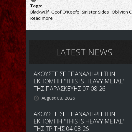
Tags:
Blackwülf
Geof O'Keefe
Sinister Sides
Oblivion C
Read more
about
BLACKWÜLF:
ΜΕ
ΤΟΝ
ΣΥΝΙΔΡΥΤΗ
ΤΩΝ
LATEST NEWS
PENTAGRAM
&
BEDEMON,
ΑΚΟΥΣΤΕ ΣΕ ΕΠΑΝΑΛΗΨΗ ΤΗΝ
GEOF
O'KEEFE,
ΕΚΠΟΜΠΗ "THIS IS HEAVY METAL"
ΣΤΟ
ΤΗΣ ΠΑΡΑΣΚΕΥΗΣ 07-08-26
ΝΕΟ
August 08, 2026
ΑΛΜΠΟΥΜ
ΑΚΟΥΣΤΕ ΣΕ ΕΠΑΝΑΛΗΨΗ ΤΗΝ
ΕΚΠΟΜΠΗ "THIS IS HEAVY METAL"
ΤΗΣ ΤΡΙΤΗΣ 04-08-26