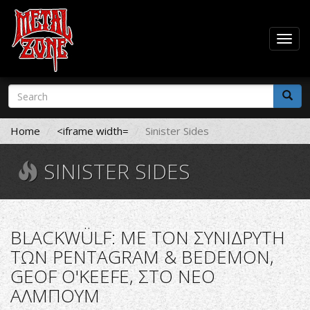
Togg
navig
Skip
Search
to
form
main
Search
content
Home
<iframe width=
Sinister Sides
SINISTER SIDES
BLACKWÜLF: ΜΕ ΤΟΝ ΣΥΝΙΔΡΥΤΗ
ΤΩΝ PENTAGRAM & BEDEMON,
GEOF O'KEEFE, ΣΤΟ ΝΕΟ
ΑΛΜΠΟΥΜ