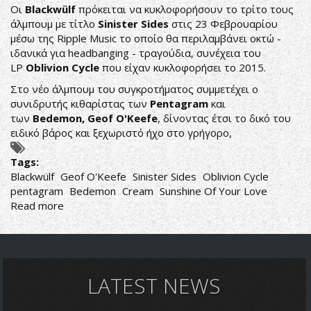
Οι
Blackwülf
πρόκειται να κυκλοφορήσουν το τρίτο τους
άλμπουμ με τίτλο
Sinister Sides
στις 23 Φεβρουαρίου
μέσω της Ripple Music το οποίο θα περιλαμβάνει οκτώ -
ιδανικά για headbanging - τραγούδια, συνέχεια του
LP
Oblivion Cycle
που είχαν κυκλοφορήσει το 2015.
Στο νέο άλμπουμ του συγκροτήματος συμμετέχει ο
συνιδρυτής κιθαρίστας των
Pentagram
και
των
Bedemon,
Geof O'Keefe
, δίνοντας έτσι το δικό του
ειδικό βάρος και ξεχωριστό ήχο στο γρήγορο,
Tags:
Blackwülf
Geof O'Keefe
Sinister Sides
Oblivion Cycle
pentagram
Bedemon
Cream
Sunshine Of Your Love
Read more
about
BLACKWÜLF:
ΜΕ
ΤΟΝ
ΣΥΝΙΔΡΥΤΗ
ΤΩΝ
LATEST NEWS
PENTAGRAM
&