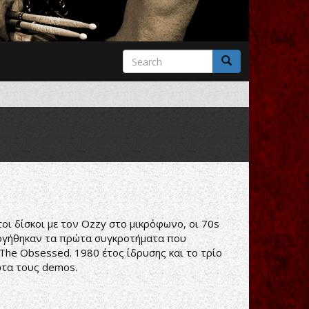
Search
form
Search
τοι δίσκοι με τον Ozzy στο μικρόφωνο, οι 70s
ουργήθηκαν τα πρώτα συγκροτήματα που
The Obsessed. 1980 έτος ίδρυσης και το τρίο
ώτα τους demos.