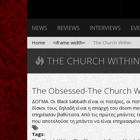
NEWS
REVIEWS
INTERVIEWS
EV
Home
<iframe width=
The Church Within
THE CHURCH WITHIN
The Obsessed-The Church W
ΔΟΓΜΑ. Οι Black Sabbath είναι οι πατέρες, οι πα
δίσκοι τους δηλαδή είναι η απαρχή του doom me
επηρέασαν βαθύτατα. Από τις πρώτες μπάντες τη
που αποτελούσε τη μπάντα να είναι επηρεασμέ
Tags: