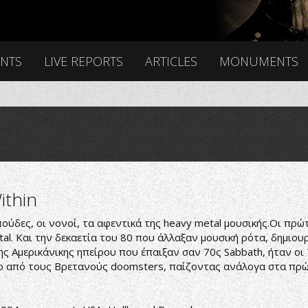
ENTS
LIVE REPORTS
ARTICLES
MONUMENTS
ithin
πούδες, οι νονοί, τα αφεντικά της heavy metal μουσικής.Οι πρώ
tal. Και την δεκαετία του 80 που άλλαξαν μουσική ρότα, δημι
ς Αμερικάνικης ηπείρου που έπαιξαν σαν 70ς Sabbath, ήταν οι 
νο από τους Βρετανούς doomsters, παίζοντας ανάλογα στα πρ