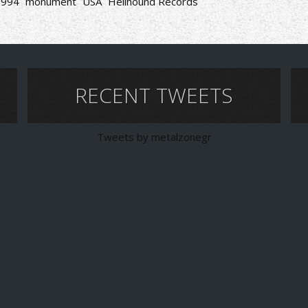
1994
monument
USA
Hellhound Records
RECENT TWEETS
Tweets by metalzonegr