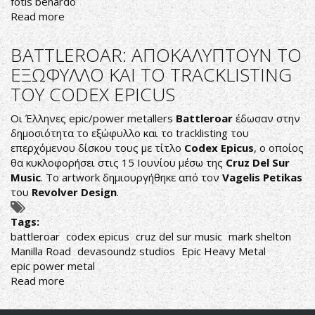
fotis benardo
Read more
about
DIVINER:
ΠΡΩΤΟ
BATTLEROAR: ΑΠΟΚΑΛΥΠΤΟΥΝ ΤΟ
VIDEOCLIP
ΕΞΩΦΥΛΛΟ ΚΑΙ ΤΟ TRACKLISTING
ΑΠΟ
ΤΟΥ CODEX EPICUS
ΤΟΝ
ΝΕΟ
Οι Έλληνες epic/power metallers
Battleroar
έδωσαν στην
ΤΟΥΣ
δημοσιότητα το εξώφυλλο και το tracklisting του
ΔΙΣΚΟ
επερχόμενου δίσκου τους με τίτλο
Codex Epicus
, ο οποίος
θα κυκλοφορήσει στις 15 Ιουνίου μέσω της
Cruz Del Sur
Music
. Το artwork δημιουργήθηκε από τον
Vagelis Petikas
του
Revolver Design
.
Tags:
battleroar
codex epicus
cruz del sur music
mark shelton
Manilla Road
devasoundz studios
Epic Heavy Metal
epic power metal
Read more
about
BATTLEROAR:
ΑΠΟΚΑΛΥΠΤΟΥΝ