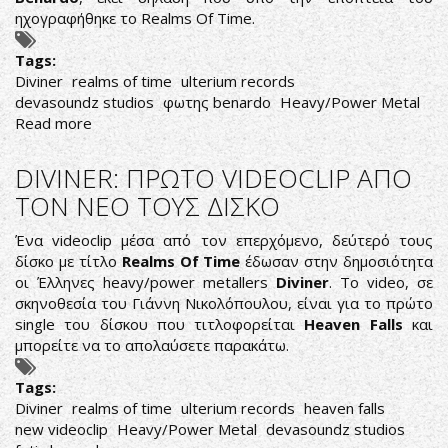
ηχογραφήθηκε το Realms Of Time.
Tags:
Diviner
realms of time
ulterium records
devasoundz studios
φωτης benardo
Heavy/Power Metal
Read more
about
ΠΡΟΑΚΡΟΑΣΗ
ΔΙΣΚΟΥ:
DIVINER: ΠΡΩΤΟ VIDEOCLIP ΑΠΟ
DIVINER
ΤΟΝ ΝΕΟ ΤΟΥΣ ΔΙΣΚΟ
-
REALMS
Ένα videoclip μέσα από τον επερχόμενο, δεύτερό τους
OF
δίσκο με τίτλο
Realms Of Time
έδωσαν στην δημοσιότητα
TIME
οι Έλληνες heavy/power metallers
Diviner
. To video, σε
σκηνοθεσία του Γιάννη Νικολόπουλου, είναι για το πρώτο
single του δίσκου που τιτλοφορείται
Heaven Falls
και
μπορείτε να το απολαύσετε παρακάτω.
Tags:
Diviner
realms of time
ulterium records
heaven falls
new videoclip
Heavy/Power Metal
devasoundz studios