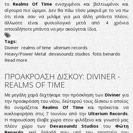
το
Realms Of Time
ενισχυμένοι και βελτιωμένοι και
σίγουρα πιο ώριμοι. Δεν θα πάω τόσο μακριά με το να πω
ότι είναι σαν να μιλάμε για μια άλλη μπάντα πλέον,
άλλωστε είναι φυσιολογικό μετά από 4 χρόνια
οποιαδήποτε μπάντα να μην ακούγεται ίδια.
Tags:
Diviner
realms of time
ulterium records
Heavy/Power Metal
devasoundz studios
fotis benardo
Read more
about
HEAVY/POWER
METAL
ΠΡΟΑΚΡΟΑΣΗ ΔΙΣΚΟΥ: DIVINER -
DIVINITY
REALMS OF TIME
Με μεγάλη χαρά δεχτήκαμε την πρόσκληση των
Diviner
για
την προακρόαση του νέου, δεύτερού τους δίσκου ο οποίος
θα ονομάζεται
Realms Of Time
και πρόκειται να
κυκλοφορήσει στις 7 Ιουνίου από την
Ulterium Records
.
Η παρουσίαση έλαβε χώρα στον φιλόξενο και γνωστό μας
πλέον χώρο των
Devasoundz Studios
του
Φώτη
Benardo
, εκεί δηλαδή που υπό την εποπτεία του