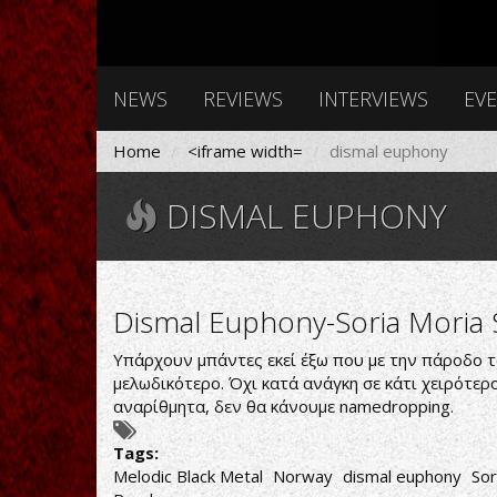
NEWS
REVIEWS
INTERVIEWS
EV
Home
<iframe width=
dismal euphony
DISMAL EUPHONY
Dismal Euphony-Soria Moria S
Υπάρχουν μπάντες εκεί έξω που με την πάροδο το
μελωδικότερο. Όχι κατά ανάγκη σε κάτι χειρότερ
αναρίθμητα, δεν θα κάνουμε namedropping.
Tags:
Melodic Black Metal
Norway
dismal euphony
Sor