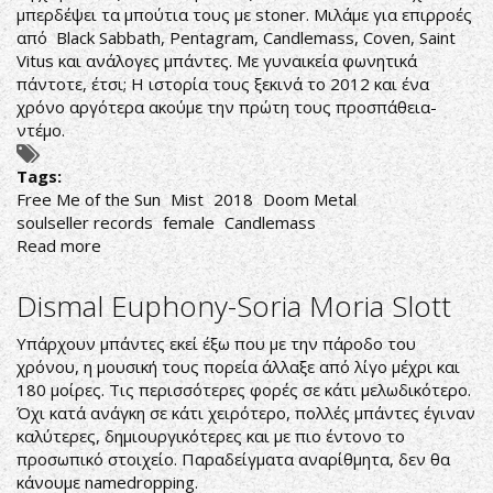
μπερδέψει τα μπούτια τους με stoner. Μιλάμε για επιρροές
από Black Sabbath, Pentagram, Candlemass, Coven, Saint
Vitus και ανάλογες μπάντες. Με γυναικεία φωνητικά
πάντοτε, έτσι; Η ιστορία τους ξεκινά το 2012 και ένα
χρόνο αργότερα ακούμε την πρώτη τους προσπάθεια-
ντέμο.
Tags:
Free Me of the Sun
Mist
2018
Doom Metal
soulseller records
female
Candlemass
Read more
about
ΘΗΛΥΚΟΙ
CANDLEMASS
Dismal Euphony-Soria Moria Slott
Υπάρχουν μπάντες εκεί έξω που με την πάροδο του
χρόνου, η μουσική τους πορεία άλλαξε από λίγο μέχρι και
180 μοίρες. Τις περισσότερες φορές σε κάτι μελωδικότερο.
Όχι κατά ανάγκη σε κάτι χειρότερο, πολλές μπάντες έγιναν
καλύτερες, δημιουργικότερες και με πιο έντονο το
προσωπικό στοιχείο. Παραδείγματα αναρίθμητα, δεν θα
κάνουμε namedropping.