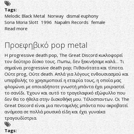
Tags:
Melodic Black Metal
Norway
dismal euphony
Soria Moria Slott
1996
Napalm Records
female
Read more
about
Dismal
Euphony-
Προεφηβικό pop metal
Soria
Moria
Η progressive death pop, The Great Discord κυκλοφορεί
Slott
τον δεύτερο δίσκο τους. Πωπω, δεν ξεκινήσαμε καλά… Τι
σημαίνει progressive death pop; Πιθανότατα και τίποτα.
Ούτε prog, Ούτε death. Απλά για λόγους ενθουσιασμού και
υπερβολής το χρησιμοποιεί η εταιρία τους, η οποία μας
φλομώνει με οποιαδήποτε γνωστή μπάντα έχει μοιραστεί
το σανίδι. Έχουν και αυτό το τραγελαφικό εξώφυλλο που
δεν θα το ήθελα στην δισκοθήκη μου. Τέλοσπαντων. Οι The
Great Discord είναι μια πενταμελής μπάντα που ακροβατεί
ανάμεσα σε πολλά μουσικά είδη και έχει γυναίκα
τραγουδίστρια.
Tags: