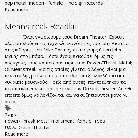
pop metal
modern
female
The Sign Records
Read more
about
Προεφηβικό
pop
Meanstreak-Roadkill
metal
Όλοι γνωρίζουμε τους Dream Theater. Έχουμε
όλοι απολαύσει τις τεχνικές ικανότητες του John Petrucci
στις κιθάρες, του Mike Portnoy στα ντραμς ή του John
Myung στο μπάσο. Πόσοι έχουμε ακούσει όμως τις
συζύγους τους να παίζουν εκρηκτικό Power/Thrash Metal;
Οι Meanstreak, για τις οποίες γίνεται ο λόγος, είναι μια
πενταμελής μπάντα που αποτελείται εξ’ ολοκλήρου από
γυναίκες μουσικούς. Τρείς από αυτές, παντρεύτηκαν τα
παραπάνω νυν και πρώην μέλη των Dream Theater. Δεν θα
έπρεπε όμως να λογίζονται και να συζητιούνται μόνο γι
αυτό.
Tags:
Power/Thrash Metal
monument
female
1988
U.S.A. Dream Theater
Read more
about