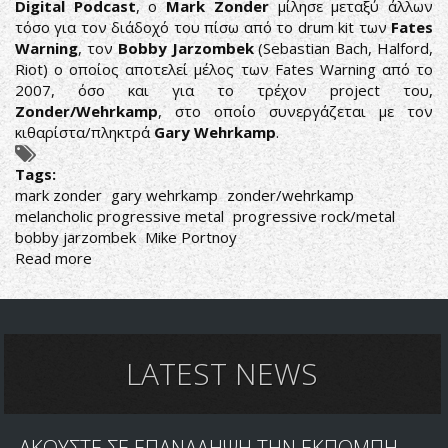
Digital Podcast
, o
Mark Zonder
μίλησε μεταξύ άλλων
τόσο για τον διάδοχό του πίσω από το drum kit των
Fates
Warning
, τον
Bobby Jarzombek
(Sebastian Bach, Halford,
Riot) ο οποίος αποτελεί μέλος των Fates Warning από το
2007, όσο και για το τρέχον project του,
Zonder/Wehrkamp
, στο οποίο συνεργάζεται με τον
κιθαρίστα/πληκτρά
Gary Wehrkamp
.
Tags:
mark zonder
gary wehrkamp
zonder/wehrkamp
melancholic progressive metal
progressive rock/metal
bobby jarzombek
Mike Portnoy
Read more
about
MARK
ZONDER:
ΑΠΟΘΕΩΝΕΙ
JARZOMBEK,
ΑΦΗΝΕΙ
LATEST NEWS
ΑΙΧΜΕΣ
ΓΙΑ
PORTNOY
ΑΚΟΥΣΤΕ ΣΕ ΕΠΑΝΑΛΗΨΗ ΤΗΝ ΕΚΠΟΜΠΗ