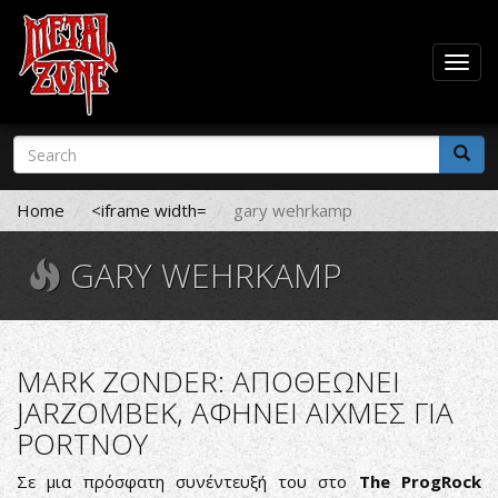
Togg
navig
Skip
Search
to
form
main
Search
content
Home
<iframe width=
gary wehrkamp
GARY WEHRKAMP
MARK ZONDER: ΑΠΟΘΕΩΝΕΙ
JARZOMBEK, ΑΦΗΝΕΙ ΑΙΧΜΕΣ ΓΙΑ
PORTNOY
Σε μια πρόσφατη συνέντευξή του στο
The ProgRock