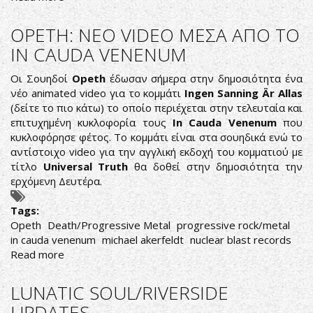
Sieges
Even:
OPETH: ΝΕΟ VIDEO ΜΕΣΑ ΑΠΟ ΤΟ
Δύσκολη
IN CAUDA VENENUM
πραγματικότητα
από
Οι Σουηδοί
Opeth
έδωσαν σήμερα στην δημοσιότητα ένα
ένα
νέο animated video για το κομμάτι
Ingen Sanning Är Allas
σπασμένο
(δείτε το πιο κάτω) το οποίο περιέχεται στην τελευταία και
παρελθόν
επιτυχημένη κυκλοφορία τους
In Cauda Venenum
που
κυκλοφόρησε φέτος. Το κομμάτι είναι στα σουηδικά ενώ το
αντίστοιχο video για την αγγλική εκδοχή του κομματιού με
τίτλο
Universal Truth
θα δοθεί στην δημοσιότητα την
ερχόμενη Δευτέρα.
Tags:
Opeth
Death/Progressive Metal
progressive rock/metal
in cauda venenum
michael akerfeldt
nuclear blast records
Read more
about
OPETH:
ΝΕΟ
LUNATIC SOUL/RIVERSIDE
VIDEO
UPDATES