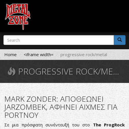
Skip
Search
to
form
main
Search
content
Home
<iframe width=
progressive rock/metal
PROGRESSIVE ROCK/METAL
MARK ZONDER: ΑΠΟΘΕΩΝΕΙ
JARZOMBEK, ΑΦΗΝΕΙ ΑΙΧΜΕΣ ΓΙΑ
PORTNOY
Σε μια πρόσφατη συνέντευξή του στο
The ProgRock