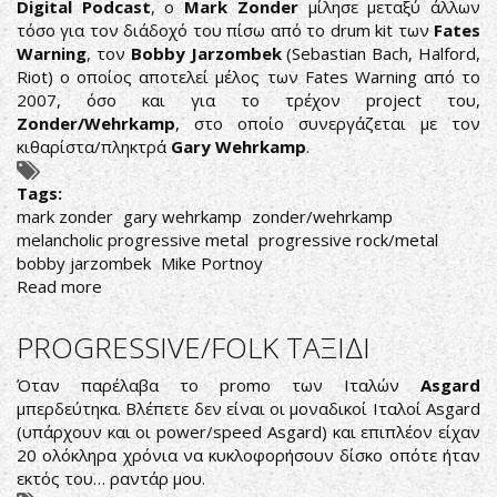
Digital Podcast
, o
Mark Zonder
μίλησε μεταξύ άλλων
τόσο για τον διάδοχό του πίσω από το drum kit των
Fates
Warning
, τον
Bobby Jarzombek
(Sebastian Bach, Halford,
Riot) ο οποίος αποτελεί μέλος των Fates Warning από το
2007, όσο και για το τρέχον project του,
Zonder/Wehrkamp
, στο οποίο συνεργάζεται με τον
κιθαρίστα/πληκτρά
Gary Wehrkamp
.
Tags:
mark zonder
gary wehrkamp
zonder/wehrkamp
melancholic progressive metal
progressive rock/metal
bobby jarzombek
Mike Portnoy
Read more
about
MARK
ZONDER:
PROGRESSIVE/FOLK ΤΑΞΙΔΙ
ΑΠΟΘΕΩΝΕΙ
JARZOMBEK,
Όταν παρέλαβα το promo των Ιταλών
Asgard
ΑΦΗΝΕΙ
μπερδεύτηκα. Βλέπετε δεν είναι οι μοναδικοί Ιταλοί Asgard
ΑΙΧΜΕΣ
(υπάρχουν και οι power/speed Asgard) και επιπλέον είχαν
ΓΙΑ
20 ολόκληρα χρόνια να κυκλοφορήσουν δίσκο οπότε ήταν
PORTNOY
εκτός του… ραντάρ μου.