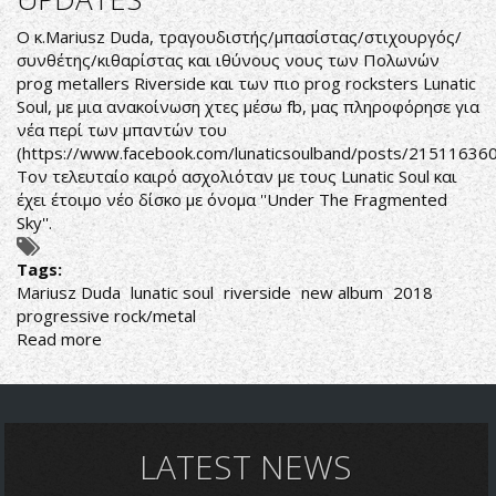
ΜΕΣΑ
ΑΠΟ
Ο κ.Mariusz Duda, τραγουδιστής/μπασίστας/στιχουργός/
ΤΟ
συνθέτης/κιθαρίστας και ιθύνους νους των Πολωνών
IN
prog metallers Riverside και των πιο prog rocksters Lunatic
CAUDA
Soul, με μια ανακοίνωση χτες μέσω fb, μας πληροφόρησε για
VENENUM
νέα περί των μπαντών του
(
https://www.facebook.com/lunaticsoulband/posts/2151163
Τον τελευταίο καιρό ασχολιόταν με τους Lunatic Soul και
έχει έτοιμο νέο δίσκο με όνομα ''Under The Fragmented
Sky''.
Tags:
Mariusz Duda
lunatic soul
riverside
new album
2018
progressive rock/metal
Read more
about
LUNATIC
SOUL/RIVERSIDE
UPDATES
LATEST NEWS