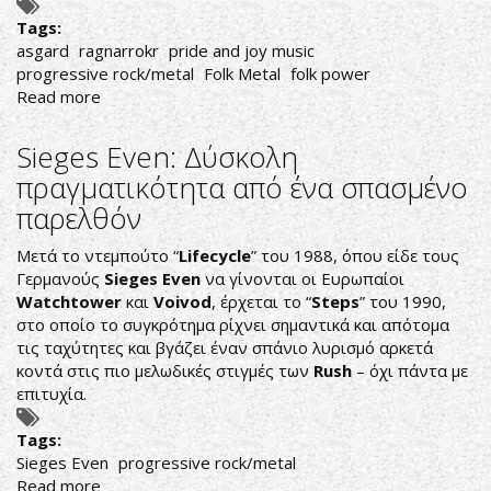
Tags:
asgard
ragnarrokr
pride and joy music
progressive rock/metal
Folk Metal
folk power
Read more
about
PROGRESSIVE/FOLK
ΤΑΞΙΔΙ
Sieges Even: Δύσκολη
πραγματικότητα από ένα σπασμένο
παρελθόν
Mετά το ντεμπούτο “
Lifecycle
” του 1988, όπου είδε τους
Γερμανούς
Sieges
Even
να γίνονται οι Eυρωπαίοι
Watchtower
και
Voivod
, έρχεται το “
Steps
” του 1990,
στο οποίο το συγκρότημα ρίχνει σημαντικά και απότομα
τις ταχύτητες και βγάζει έναν σπάνιο λυρισμό αρκετά
κοντά στις πιο μελωδικές στιγμές των
Rush
– όχι πάντα με
επιτυχία.
Tags:
Sieges Even
progressive rock/metal
Read more
about