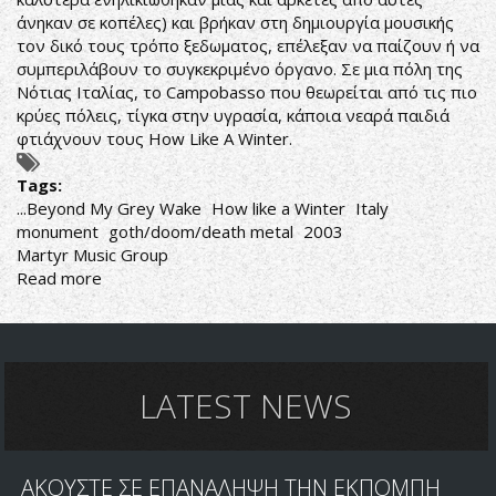
άνηκαν σε κοπέλες) και βρήκαν στη δημιουργία μουσικής
τον δικό τους τρόπο ξεδωματος, επέλεξαν να παίζουν ή να
συμπεριλάβουν το συγκεκριμένο όργανο. Σε μια πόλη της
Νότιας Ιταλίας, το Campobasso που θεωρείται από τις πιο
κρύες πόλεις, τίγκα στην υγρασία, κάποια νεαρά παιδιά
φτιάχνουν τους How Like A Winter.
Tags:
...Beyond My Grey Wake
How like a Winter
Italy
monument
goth/doom/death metal
2003
Martyr Music Group
Read more
about
How
like
a
Winter-...Beyond
My
LATEST NEWS
Grey
Wake
ΑΚΟΥΣΤΕ ΣΕ ΕΠΑΝΑΛΗΨΗ ΤΗΝ ΕΚΠΟΜΠΗ