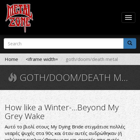
Togg
navig
Skip
Search
to
form
main
Search
content
Home
<iframe width=
goth/doom/death metal
GOTH/DOOM/DEATH METAL
How like a Winter-...Beyond My
Grey Wake
Αυτό το βιολί στους My Dying Bride στιγμάτισε πολλές
νεαρές ψυχές στα 90ς και όταν αυτές ανδρώθηκαν (ή
καλύτερα ενηλικιώθηκαν μιας και αρκετές απο αυτές