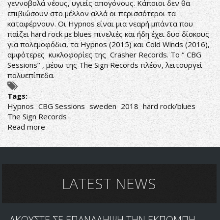
γεννοβολά νέους, υγιείς απογόνους. Κάποιοι δεν θα
επιβιώσουν στο μέλλον αλλά οι περισσότεροι τα
καταφέρνουν. Οι Hypnos είναι μια νεαρή μπάντα που
παίζει hard rock με blues πινελιές και ήδη έχει δυο δίσκους
για πολεμοφόδια, τα Hypnos (2015) και Cold Winds (2016),
αμφότερες κυκλοφορίες της Crasher Records. To ‘’ CBG
Sessions’’ , μέσω της The Sign Records πλέον, λειτουργεί
πολυεπίπεδα.
Tags:
Hypnos
CBG Sessions
sweden
2018
hard rock/blues
The Sign Records
Read more
about
ΑΠΟΚΛΕΙΕΤΑΙ
ΝΑ
ΣΕ
ΠΑΡΕΙ
Ο
LATEST NEWS
ΥΠΝΟΣ
ΟΣΟ
ΑΚΟΥΣ
ΑΚΟΥΣΤΕ ΣΕ ΕΠΑΝΑΛΗΨΗ ΤΗΝ ΕΚΠΟΜΠΗ
ΤΟΥΣ