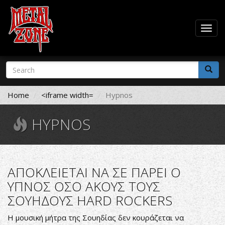
Togg
navig
Skip
Search
to
form
main
Search
content
Home
<iframe width=
Hypnos
HYPNOS
ΑΠΟΚΛΕΙΕΤΑΙ ΝΑ ΣΕ ΠΑΡΕΙ Ο
ΥΠΝΟΣ ΟΣΟ ΑΚΟΥΣ ΤΟΥΣ
ΣΟΥΗΔΟΥΣ HARD ROCKERS
Η μουσική μήτρα της Σουηδίας δεν κουράζεται να