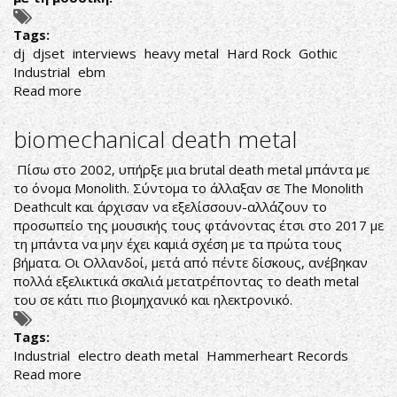
Tags:
dj
djset
interviews
heavy metal
Hard Rock
Gothic
Industrial
ebm
Read more
about
ΜΗΝ
ΠΥΡΟΒΟΛΕΙΤΕ
biomechanical death metal
ΤΟΝ
DJ!
Πίσω στο 2002, υπήρξε μια brutal death metal μπάντα με
το όνομα Monolith. Σύντομα το άλλαξαν σε The Monolith
Deathcult και άρχισαν να εξελίσσουν-αλλάζουν το
προσωπείο της μουσικής τους φτάνοντας έτσι στο 2017 με
τη μπάντα να μην έχει καμιά σχέση με τα πρώτα τους
βήματα. Οι Ολλανδοί, μετά από πέντε δίσκους, ανέβηκαν
πολλά εξελικτικά σκαλιά μετατρέποντας το death metal
του σε κάτι πιο βιομηχανικό και ηλεκτρονικό.
Tags:
Industrial
electro death metal
Hammerheart Records
Read more
about
biomechanical