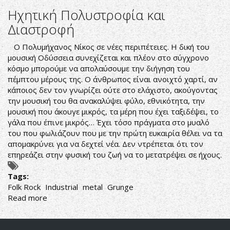
death
Ηχητική Πολυστροφία και
metal
Διαστροφή
Ο Πολυμήχανος Νίκος σε νέες περιπέτειες. Η δική του
μουσική Οδύσσεια συνεχίζεται και πλέον στο σύγχρονο
κόσμο μπορούμε να απολαύσουμε την διήγηση του
πέμπτου μέρους της. Ο άνθρωπος είναι ανοιχτό χαρτί, αν
κάποιος δεν τον γνωρίζει ούτε στο ελάχιστο, ακούγοντας
την μουσική του θα ανακαλύψει φύλο, εθνικότητα, την
μουσική που άκουγε μικρός, τα μέρη που έχει ταξιδέψει, το
γάλα που έπινε μικρός… Έχει τόσο πράγματα στο μυαλό
του που φωλιάζουν που με την πρώτη ευκαιρία θέλει να τα
απομακρύνει για να δεχτεί νέα. Δεν ντρέπεται ότι τον
επηρεάζει στην φυσική του ζωή να το μετατρέψει σε ήχους.
Tags:
Folk Rock
Industrial
metal
Grunge
Read more
about
Ηχητική
Πολυστροφία