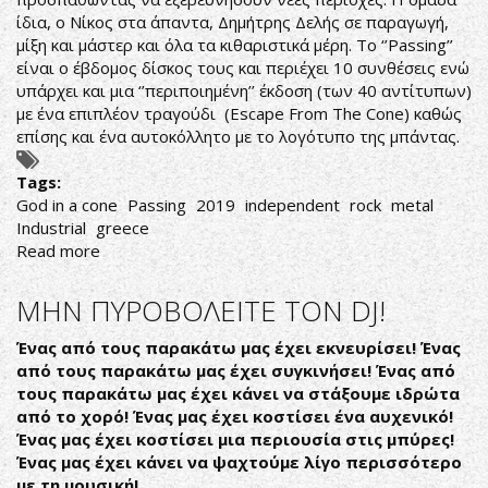
ίδια, ο Νίκος στα άπαντα, Δημήτρης Δελής σε παραγωγή,
μίξη και μάστερ και όλα τα κιθαριστικά μέρη. Το ‘’Passing’’
είναι ο έβδομος δίσκος τους και περιέχει 10 συνθέσεις ενώ
υπάρχει και μια ‘’περιποιημένη’’ έκδοση (των 40 αντίτυπων)
με ένα επιπλέον τραγούδι (Escape From The Cone) καθώς
επίσης και ένα αυτοκόλλητο με το λογότυπο της μπάντας.
Tags:
God in a cone
Passing
2019
independent
rock
metal
Industrial
greece
Read more
about
GOD
IN
ΜΗΝ ΠΥΡΟΒΟΛΕΙΤΕ ΤΟΝ DJ!
A
CONE
Ένας από τους παρακάτω μας έχει εκνευρίσει! Ένας
ΣΕ
από τους παρακάτω μας έχει συγκινήσει! Ένας από
ΝΕΕΣ
τους παρακάτω μας έχει κάνει να στάξουμε ιδρώτα
ΠΕΡΙΠΕΤΕΙΕΣ
από το χορό! Ένας μας έχει κοστίσει ένα αυχενικό!
Ένας μας έχει κοστίσει μια περιουσία στις μπύρες!
Ένας μας έχει κάνει να ψαχτούμε λίγο περισσότερο
με τη μουσική!