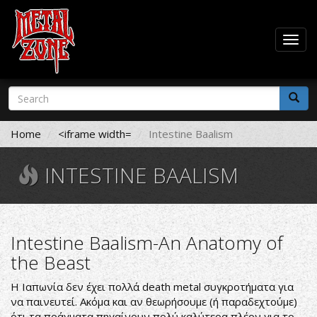
Togg
navig
Skip
Search
to
form
main
Search
content
Home
<iframe width=
Intestine Baalism
INTESTINE BAALISM
Intestine Baalism-An Anatomy of
the Beast
Η Ιαπωνία δεν έχει πολλά death metal συγκροτήματα για
να παινευτεί. Ακόμα και αν θεωρήσουμε (ή παραδεχτούμε)
ότι τα πράγματα πηγαίνουν πολύ καλύτερα πλέον για το