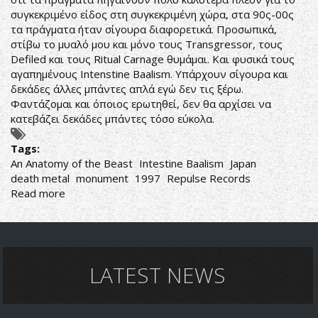
συγκεκριμένο είδος στη συγκεκριμένη χώρα, στα 90ς-00ς
τα πράγματα ήταν σίγουρα διαφορετικά. Προσωπικά,
στίβω το μυαλό μου και μόνο τους Transgressor, τους
Defiled και τους Ritual Carnage θυμάμαι. Και φυσικά τους
αγαπημένους Intenstine Baalism. Υπάρχουν σίγουρα και
δεκάδες άλλες μπάντες απλά εγώ δεν τις ξέρω.
Φαντάζομαι και όποιος ερωτηθεί, δεν θα αρχίσει να
κατεβάζει δεκάδες μπάντες τόσο εύκολα.
Tags:
An Anatomy of the Beast
Intestine Baalism
Japan
death metal
monument
1997
Repulse Records
Read more
about
Intestine
Baalism-
An
Anatomy
of
LATEST NEWS
the
Beast