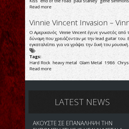
Kiss
end of the road
paul stanley
gene simmons
Read more
about
KISS:
ΕΤΟΙΜΑΖΟΥΝ
Vinnie Vincent Invasion ‎– Vin
ΤΟ
ΤΕΛΟΣ
Ο Αμερικανός Vinnie Vincent έγινε γνωστός από τη
(ΑΛΛΑ
δύναμη που χρειάζονταν με την lead guitar του.
ΜΠΟΡΕΙ
εγκαταλείπει για να γράψει την δική του μουσική. 
ΚΑΙ
ΟΧΙ)
Tags:
Hard Rock
heavy metal
Glam Metal
1986
Chrys
Read more
about
Vinnie
Vincent
Invasion
‎–
Vinnie
LATEST NEWS
Vincent
Invasion
ΑΚΟΥΣΤΕ ΣΕ ΕΠΑΝΑΛΗΨΗ ΤΗΝ