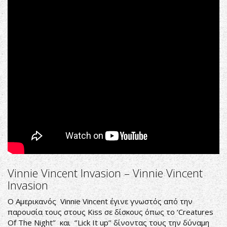
Boyz
Are
Gonna
Rock
Vinnie Vincent Invasion ‎– Vinnie Vincent
Invasion
Ο Αμερικανός Vinnie Vincent έγινε γνωστός από την
παρουσία τους στους Kiss σε δίσκους όπως το ‘Creatures
Of The Night’’ και ‘’Lick It up’’ δίνοντας τους την δύναμη