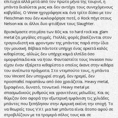
επιτυχία αλλά μετά από τον πρώτο μήνα της τουρνέ, η
μπάντα διαλύεται μιας και δεν αντέχει τους συνεχόμενους
καβγάδες. Ο Vinnie ηχογράφησε και ένα τρίτο δίσκο με τον
Fleischman που δεν κυκλοφόρησε ποτέ, ο Rock πήγε στους
Nelson και οι άλλοι δυο φτιάξανε τους Slaughter.
Βρισκόμαστε στα μέσα των 80ς και το hard rock και glam
metal ζει μεγάλες στιγμές. Πολλές φορές βασίζονται στον
τραγουδιστή και φροντμαν της μπάντας παρά στην ίδια
την μουσική. Βέβαια πάντοτε υπήρχε ένας αρκετά καλός
κιθαρίστας, αλλιώς δεν υπήρχε καμιά ελπίδα όσο
ομορφόπαιδα και να ήταν. Φανταστείτε τους Invasion που
είχαν έναν εξαίρετο κιθαρίστα ο οποίος έκανε στην κιθάρα
του ανείπωτα πράγματα. Στο ντεμπούτο τους, η μπάντα
του Vincent δεν υποχωρεί στιγμή, δεν ηρεμεί, δεν
προσπαθεί παραπάνω από όσο χρειάζεται. Heavy metal,
ξυραφένιο, δυνατό, τονωτικό. Heavy metal με
σπασμωδικούς ρυθμούς και γρανιτένιες μελωδίες. Και ας
θύμιζαν όσο αφορά την εξωτερική εμφάνιση τις χιλιάδες
μπάντες που ξεπήδησαν στην Αμερική εκείνη την εποχή. Το
να θεωρείς τους V.V.I. μια hair μπάντα είναι άτοπο αφού σε
στροβιλίζουν με τα τρομερά σόλος τους και σε