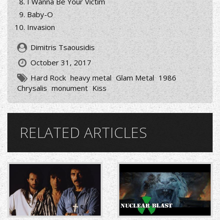
I Wanna Be Your Victim
Baby-O
Invasion
Dimitris Tsaousidis
October 31, 2017
Hard Rock
heavy metal
Glam Metal
1986
Chrysalis
monument
Kiss
RELATED ARTICLES