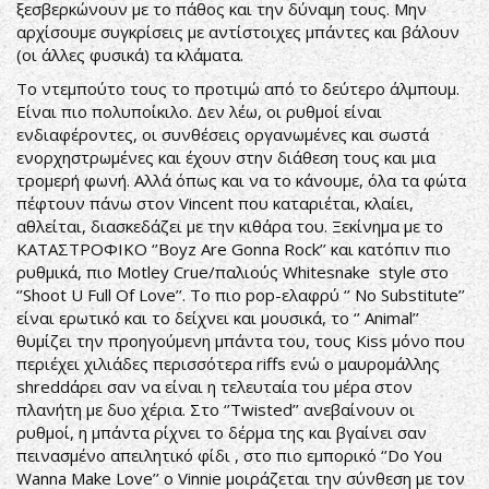
ξεσβερκώνουν με το πάθος και την δύναμη τους. Μην
αρχίσουμε συγκρίσεις με αντίστοιχες μπάντες και βάλουν
(οι άλλες φυσικά) τα κλάματα.
Το ντεμπούτο τους το προτιμώ από το δεύτερο άλμπουμ.
Είναι πιο πολυποίκιλο. Δεν λέω, οι ρυθμοί είναι
ενδιαφέροντες, οι συνθέσεις οργανωμένες και σωστά
ενορχηστρωμένες και έχουν στην διάθεση τους και μια
τρομερή φωνή. Αλλά όπως και να το κάνουμε, όλα τα φώτα
πέφτουν πάνω στον Vincent που καταριέται, κλαίει,
αθλείται, διασκεδάζει με την κιθάρα του. Ξεκίνημα με το
ΚΑΤΑΣΤΡΟΦΙΚΟ ‘’Boyz Are Gonna Rock’’ και κατόπιν πιο
ρυθμικά, πιο Motley Crue/παλιούς Whitesnake style στο
‘’Shoot U Full Of Love’’. Το πιο pop-ελαφρύ ‘’ No Substitute’’
είναι ερωτικό και το δείχνει και μουσικά, το ‘’ Animal’’
θυμίζει την προηγούμενη μπάντα του, τους Kiss μόνο που
περιέχει χιλιάδες περισσότερα riffs ενώ ο μαυρομάλλης
shreddάρει σαν να είναι η τελευταία του μέρα στον
πλανήτη με δυο χέρια. Στο ‘’Twisted’’ ανεβαίνουν οι
ρυθμοί, η μπάντα ρίχνει το δέρμα της και βγαίνει σαν
πεινασμένο απειλητικό φίδι , στο πιο εμπορικό ‘’Do You
Wanna Make Love’’ ο Vinnie μοιράζεται την σύνθεση με τον