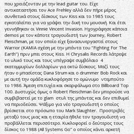
που χρειάζονταν με την lead guitar του. Είχε
αντικαταστήσει τον Ace Frehley αλλά δεν πήρε μέρος
συνθετικά στους δίσκους των Kiss και το 1985 τους
εγκαταλείπει για να γράψει την δική του μουσική. Και έτσι
γεννήθηκαν οι Vinnie Vincent Invasion. Ηχογράφησε κάποια
demos με τον κάποτε τραγουδιστή των Journey, Robert
Fleischman, με τον οποίο είχε ξανασυνεργαστεί στους
Warrior (KAMIA σχέση με την μπάντα του ‘’Fighting For The
Earth’’) πριν μπει στους Kiss. Η Chrysalis Records λάτρεψε
το υλικό τους και τους υπέγραψε συμβόλαιο 4
εκατομμυρίων δολλαρίων για οκτώ δίσκους. Μαζί τους
ήταν ο μπασίστας Dana Strum και ο drummer Bob Rock και
με αυτή την ομάδα κυκλοφόρησε το ομώνυμο ντεμπούτο
το 1986. Άμεση επιτυχία και σκαρφάλωμα στο Billboard Top
100. Δυστυχώς όμως ο Robert Fleischman δεν μπορούσε να
συμβιβαστεί με το glam στυλ της μπάντας και δεν επιθυμεί
να περιοδεύσει. Ψάξιμο για νέο τραγουδιστή ο οποίος
βρίσκεται στο πρόσωπο του Mark Slaughter. Προστριβές
μεταξύ τους μιας και η εταιρία ήθελε τον τραγουδιστή να
προβάλλεται περισσότερο. Κυκλοφορεί ο δεύτερος τους
δίσκος το 1988 (All Systems Go’’ ο οποίος κάνει αρκετή