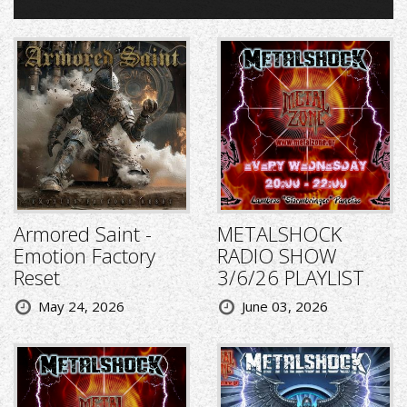
Armored Saint -
METALSHOCK
Emotion Factory
RADIO SHOW
Reset
3/6/26 PLAYLIST
May 24, 2026
June 03, 2026