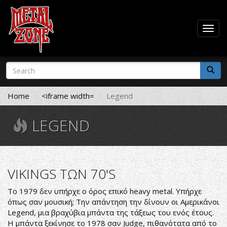
Togg
navig
Skip
Search
to
form
main
Search
content
Home
<iframe width=
Legend
LEGEND
VIKINGS ΤΩΝ 70'S
Το 1979 δεν υπήρχε ο όρος επικό heavy metal. Υπήρχε
όπως σαν μουσική; Την απάντηση την δίνουν οι Αμερικάνοι
Legend, μια βραχύβια μπάντα της τάξεως του ενός έτους.
Η μπάντα ξεκίνησε το 1978 σαν Judge, πιθανότατα από το