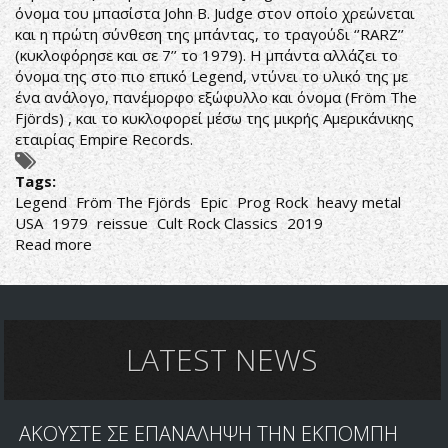
όνομα του μπασίστα John B. Judge στον οποίο χρεώνεται
και η πρώτη σύνθεση της μπάντας, το τραγούδι ‘’RARZ’’
(κυκλοφόρησε και σε 7’’ το 1979). Η μπάντα αλλάζει το
όνομα της στο πιο επικό Legend, ντύνει το υλικό της με
ένα ανάλογο, πανέμορφο εξώφυλλο και όνομα (Fröm The
Fjörds) , και το κυκλοφορεί μέσω της μικρής Αμερικάνικης
εταιρίας Empire Records.
Tags:
Legend
Fröm The Fjörds
Epic
Prog Rock
heavy metal
USA
1979
reissue
Cult Rock Classics
2019
Read more
about
VIKINGS
ΤΩΝ
70'S
LATEST NEWS
ΑΚΟΥΣΤΕ ΣΕ ΕΠΑΝΑΛΗΨΗ ΤΗΝ ΕΚΠΟΜΠΗ