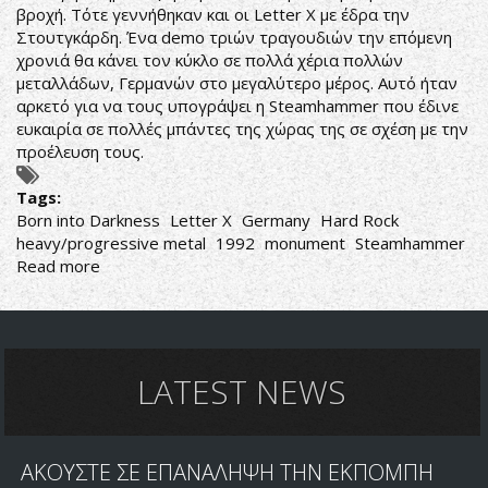
βροχή. Τότε γεννήθηκαν και οι Letter X με έδρα την
Στουτγκάρδη. Ένα demo τριών τραγουδιών την επόμενη
χρονιά θα κάνει τον κύκλο σε πολλά χέρια πολλών
μεταλλάδων, Γερμανών στο μεγαλύτερο μέρος. Αυτό ήταν
αρκετό για να τους υπογράψει η Steamhammer που έδινε
ευκαιρία σε πολλές μπάντες της χώρας της σε σχέση με την
προέλευση τους.
Tags:
Born into Darkness
Letter X
Germany
Hard Rock
heavy/progressive metal
1992
monument
Steamhammer
Read more
about
Letter
X
-
Born
into
LATEST NEWS
Darkness
ΑΚΟΥΣΤΕ ΣΕ ΕΠΑΝΑΛΗΨΗ ΤΗΝ ΕΚΠΟΜΠΗ