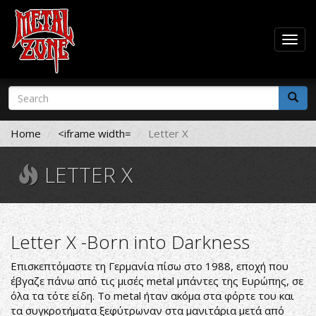
Togg
navig
Skip
Search
to
form
main
Search
content
Home
<iframe width=
Letter X
LETTER X
Letter X -Born into Darkness
Επισκεπτόμαστε τη Γερμανία πίσω στο 1988, εποχή που
έβγαζε πάνω από τις μισές metal μπάντες της Ευρώπης, σε
όλα τα τότε είδη. Το metal ήταν ακόμα στα φόρτε του και
τα συγκροτήματα ξεφύτρωναν στα μανιτάρια μετά από