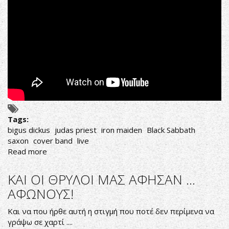
Tags:
bigus dickus
judas priest
iron maiden
Black Sabbath
saxon
cover band
live
Read more
about
BIGUS
PRESENT..THE
ΚΑΙ ΟΙ ΘΡΥΛΟΙ ΜΑΣ ΑΦΗΣΑΝ ...
BRITISH
ΑΦΩΝΟΥΣ!
INVASION
@LAZY!
Και να που ήρθε αυτή η στιγμή που ποτέ δεν περίμενα να
γράψω σε χαρτί ....