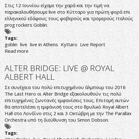
Στις 12 Ιουνίου είχαμε την χαρά και την τιμή να
παρακαλουθήσουμε live στο Κύτταρο για πρώτη φορά επι
ελληνικού εδάφους τους φοβερούς και τρομερούς Ιταλούς
prog rockers Goblin.
Tags:
goblin
live
live in Athens
Kyttaro
Live Report
Read more
about
ΚΑΙ
ΟΙ
ALTER BRIDGE: LIVE @ ROYAL
ΘΡΥΛΟΙ
ALBERT HALL
ΜΑΣ
ΑΦΗΣΑΝ
Σε συνέχεια του πολύ επιτυχημένου άλμπουμ του 2016
...
The Last Hero οι Alter Bridge εξακολουθούν τις πολύ
ΑΦΩΝΟΥΣ!
επιτυχημένες ζωντανές εμφανίσεις τους. Επιτομή αυτών
θα αποτελέσει η εμφάνισή τους στο θρυλικό Royal Albert
Hall στο Λονδίνο στις 2 και 3 Οκτώβρη με την The Parallax
Orchestra υπό τη διεύθυνση του Simon Dobson.
Tags: