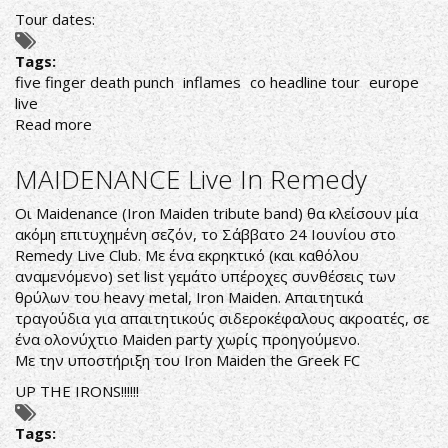
Tour dates:
Tags:
five finger death punch
inflames
co headline tour
europe
live
Read more
about
FIVE
FINGER
MAIDENANCE Live In Remedy
DEATH
PUNCH
Οι Maidenance (Iron Maiden tribute band) θα κλείσουν μία
&
ακόμη επιτυχημένη σεζόν, το Σάββατο 24 Ιουνίου στο
IN
Remedy Live Club. Με ένα εκρηκτικό (και καθόλου
FLAMES
αναμενόμενο) set list γεμάτο υπέροχες συνθέσεις των
ΑΝΑΚΟΙΝΩΣΑΝ
θρύλων του heavy metal, Iron Maiden. Απαιτητικά
ΚΟΙΝΗ
τραγούδια για απαιτητικούς σιδεροκέφαλους ακροατές, σε
ΠΕΡΙΟΔΕΙΑ
ένα ολονύχτιο Maiden party χωρίς προηγούμενο.
ΣΤΗΝ
Με την υποστήριξη του Iron Maiden the Greek FC
ΕΥΡΩΠΗ
UP THE IRONS!!!!!!
ΤΟ
ΦΘΙΝΟΠΩΡΟ
Tags: