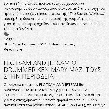
Spheres’’. Η μπάντα έκλεισε τριάντα χρόνια και
κυκλοφόρησε δυο καινούριους δίσκους από την εποχή του
προηγούμενου ζωντανού δίσκου της ‘’The Sacred Worlds…’’
άρα ήρθε η ώρα για την επετειακή της γιορτή. Και τι
γιορτή.. τρεις ώρες σχεδόν που παγιδεύονται σε 3 cds ή σε
τέσσερα βινύλια.
Tags:
Blind Guardian
live
2017
Tolkien
Fantasy
Read more
about
Οι
Βάρδοι
FLOTSAM AND JETSAM O
Σαρώνουν
DRUMMER KEN MARY ΜΑΖΙ ΤΟΥΣ
την
ΣΤΗΝ ΠΕΡΙΟΔΕΙΑ!
Ευρώπη
Οι Arizona metallers FLOTSAM AND JETSAM θα
συνεργαστούν με τον Ken Mary (FIFTH ANGEL, ALICE
COOPER, HOUSE OF LORDS, TKO, CHASTAIN) στα drums
για τις επερχόμενες ζωντανές εμφανίσεις τους. Ο Ken
αντικαθιστά τον Jason Bittner (SHADOWS FALL), που έφυγε