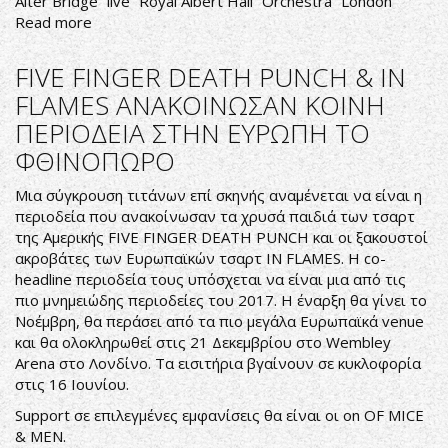
Alter Bridge
live
Royal Albert Hall
Orchestra
London
Read more
about
ALTER
BRIDGE:
FIVE FINGER DEATH PUNCH & IN
LIVE
FLAMES ΑΝΑΚΟΙΝΩΣΑΝ ΚΟΙΝΗ
@
ΠΕΡΙΟΔΕΙΑ ΣΤΗΝ ΕΥΡΩΠΗ ΤΟ
ROYAL
ALBERT
ΦΘΙΝΟΠΩΡΟ
HALL
Μια σύγκρουση τιτάνων επί σκηνής αναμένεται να είναι η
περιοδεία που ανακοίνωσαν τα χρυσά παιδιά των τσαρτ
της Αμερικής FIVE FINGER DEATH PUNCH και οι ξακουστοί
ακροβάτες των Ευρωπαϊκών τσαρτ IN FLAMES. Η co-
headline περιοδεία τους υπόσχεται να είναι μια από τις
πιο μνημειώδης περιοδείες του 2017. Η έναρξη θα γίνει το
Νοέμβρη, θα περάσει από τα πιο μεγάλα Ευρωπαϊκά venue
και θα ολοκληρωθεί στις 21 Δεκεμβρίου στο Wembley
Arena στο Λονδίνο. Τα εισιτήρια βγαίνουν σε κυκλοφορία
στις 16 Ιουνίου.
Support σε επιλεγμένες εμφανίσεις θα είναι οι on OF MICE
& MEN.