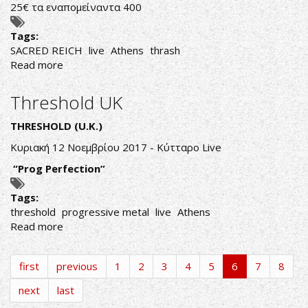
25€ τα εναπομείναντα 400
Tags:
SACRED REICH
live
Athens
thrash
Read more
about
SACRED
REICH
Threshold UK
"30
YEARS
THRESHOLD
(
U
.
K
.)
OF
Κυριακή 12 Νοεμβρίου 2017 - Κύτταρο Live
IGNORANCE"
“
Prog
Perfection
”
Tags:
threshold
progressive metal
live
Athens
Read more
about
Threshold
UK
first
previous
1
2
3
4
5
6
7
8
next
last