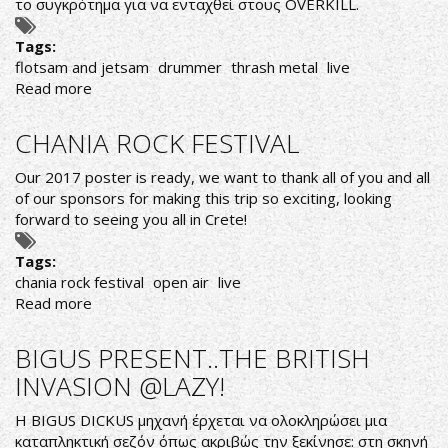
το συγκρότημα για να ενταχθεί στους OVERKILL.
Tags:
flotsam and jetsam
drummer
thrash metal
live
Read more
about
FLOTSAM
AND
CHANIA ROCK FESTIVAL
JETSAM
O
Our 2017 poster is ready, we want to thank all of you and all
DRUMMER
of our sponsors for making this trip so exciting, looking
KEN
forward to seeing you all in Crete!
MARY
ΜΑΖΙ
Tags:
ΤΟΥΣ
chania rock festival
open air
live
ΣΤΗΝ
Read more
about
ΠΕΡΙΟΔΕΙΑ!
CHANIA
ROCK
BIGUS PRESENT..THE BRITISH
FESTIVAL
INVASION @LAZY!
Η BIGUS DICKUS μηχανή έρχεται να ολοκληρώσει μια
καταπληκτική σεζόν όπως ακριβώς την ξεκίνησε: στη σκηνή