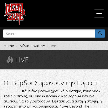
Togg
navig
Skip
Search
to
form
main
Search
content
Home
<iframe width=
live
LIVE
Οι Βάρδοι Σαρώνουν την Ευρώπη
Κάθε ένα μεγάλο χρονικό διάστημα, κάθε δυο-
τρεις δίσκους, οι Blind Guardian κυκλοφορούν ένα live
άλμπουμ να το γιορτάσουν. Έφτασε ξανά αυτή η στιγμή, η
τέταρτη επίσημη και ονομάζεται ‘’Live Beyond The