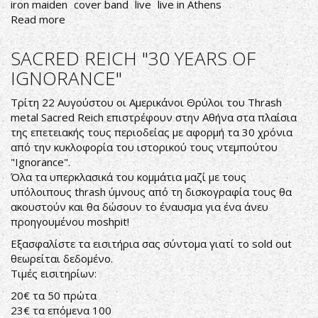
iron maiden
cover band
live
live in Athens
Read more
about
MAIDENANCE
Live
SACRED REICH "30 YEARS OF
In
IGNORANCE"
Remedy
Τρίτη 22 Αυγούστου οι Αμερικάνοι Θρύλοι του Thrash
metal Sacred Reich επιστρέφουν στην Αθήνα στα πλαίσια
της επετειακής τους περιοδείας με αφορμή τα 30 χρόνια
από την κυκλοφορία του ιστορικού τους ντεμπούτου
"Ignorance".
Όλα τα υπερκλασικά του κομμάτια μαζί με τους
υπόλοιπους thrash ύμνους από τη δισκογραφία τους θα
ακουστούν και θα δώσουν το έναυσμα για ένα άνευ
προηγουμένου moshpit!
Εξασφαλίστε τα εισιτήρια σας σύντομα γιατί το sold out
θεωρείται δεδομένο.
Τιμές εισιτηρίων:
20€ τα 50 πρώτα
23€ τα επόμενα 100