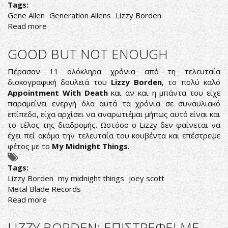
Tags:
Gene Allen
Generation Αliens
Lizzy Borden
Read more
about
GENE
ALLEN:
GOOD BUT NOT ΕNOUGH
NEA
MΠΑΝΤΑ
Πέρασαν 11 ολόκληρα χρόνια από τη τελευταία
ΑΠΟ
δισκογραφική δουλειά του
Lizzy Borden
, το πολύ καλό
ΤΟΝ
Appointment With Death
και αν και η μπάντα του είχε
ΠΡΩΗΝ
παραμείνει ενεργή όλα αυτά τα χρόνια σε συναυλιακό
ΚΙΘΑΡΙΣΤΑ
επίπεδο, είχα αρχίσει να αναρωτιέμαι μήπως αυτό είναι και
ΤΩΝ
το τέλος της διαδρομής. Ωστόσο ο Lizzy δεν φαίνεται να
LIZZY
έχει πεί ακόμα την τελευταία του κουβέντα και επέστρεψε
BORDEN
φέτος με το
My Midnight Things
.
Tags:
Lizzy Borden
my midnight things
joey scott
Metal Blade Records
Read more
about
GOOD
BUT
LIZZY BORDEN: ΕΠΙΣΤΡΕΦΕΙ ΜΕ