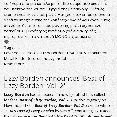
το όνομα από μια κοπέλα με το ίδιο όνομα που σκότωσε
τον πατέρα της και την μητριά της με τσεκούρι. Κάπως
έτσι, ο ένας εκ των αδερφών Harges, υιοθέτησε το όνομα
αλλά το image αυτής της κοπέλας-δολοφόνου κρατώντας
συχνά εκτός από το μικρόφωνο της μπάντας, και ένα
τσεκούρι. Ο μικρότερος κατά δυο χρόνια αδερφός,
περιορίστηκε στο να κρατά ΜΟΝΟ τις μπακέτες.
Tags:
Love You to Pieces
Lizzy Borden
USA
1985
monument
Metal Blade Records
heavy metal
Read more
about
Lizzy
Borden-
Lizzy Borden announces 'Best of
Love
Lizzy Borden, Vol. 2'
You
to
Lizzy Borden
has announced a new greatest hits collection
Pieces
for fans:
Best of Lizzy Borden, Vol. 2
. Available digitally on
November 13th,
Best of Lizzy Borden, Vol. 2
picks up where
1994's
Best of Lizzy Borden
leaves off, containing 12 tracks
that showcase the
Deal with the Devil
(2000),
Appointment