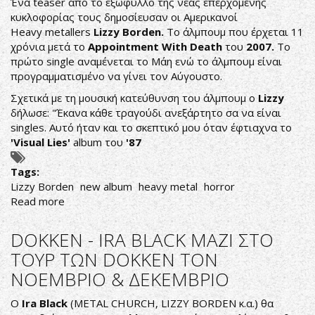
Ένα teaser από το εξώφυλλο της νέας επερχόμενης
ΔΙΣΚΟ
κυκλοφορίας τους δημοσίευσαν οι Αμερικανοί
Heavy metallers
Lizzy Borden.
Το άλμπουμ που έρχεται 11
χρόνια μετά το
Appointment With Death
του
2007.
Το
πρώτο single αναμένεται το Μάη ενώ το άλμπουμ είναι
προγραμματισμένο να γίνει τον Αύγουστο.
Σχετικά με τη μουσική κατεύθυνση του άλμπουμ ο
Lizzy
δήλωσε: "Έκανα κάθε τραγούδι ανεξάρτητο σα να είναι
singles. Αυτό ήταν και το σκεπτικό μου όταν έφτιαχνα το
'Visual Lies'
album του
'87
Tags:
Lizzy Borden
new album
heavy metal
horror
Read more
about
LIZZY
BORDEN
DOKKEN - IRA BLACK ΜΑΖΙ ΣΤΟ
ΕΞΩΦΥΛΛΟ
ΤΟΥΡ ΤΩΝ DOKKEN ΤΟΝ
ΝΕΑΣ
ΝΟΕΜΒΡΙΟ & ΔΕΚΕΜΒΡΙΟ
ΚΥΚΛΟΦΟΡΙΑΣ;
Ο
Ira Black
(METAL CHURCH, LIZZY BORDEN κ.α.) θα