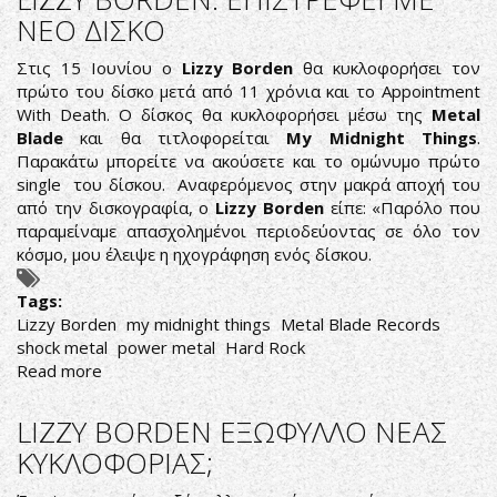
NOT
ΝΕΟ ΔΙΣΚΟ
ΕNOUGH
Στις 15 Ιουνίου ο
Lizzy Borden
θα κυκλοφορήσει τον
πρώτο του δίσκο μετά από 11 χρόνια και το Appointment
With Death. Ο δίσκος θα κυκλοφορήσει μέσω της
Metal
Blade
και θα τιτλοφορείται
My Midnight Things
.
Παρακάτω μπορείτε να ακούσετε και το ομώνυμο πρώτο
single του δίσκου. Αναφερόμενος στην μακρά αποχή του
από την δισκογραφία, ο
Lizzy Borden
είπε: «Παρόλο που
παραμείναμε απασχολημένοι περιοδεύοντας σε όλο τον
κόσμο, μου έλειψε η ηχογράφηση ενός δίσκου.
Tags:
Lizzy Borden
my midnight things
Metal Blade Records
shock metal
power metal
Hard Rock
Read more
about
LIZZY
BORDEN:
LIZZY BORDEN ΕΞΩΦΥΛΛΟ ΝΕΑΣ
ΕΠΙΣΤΡΕΦΕΙ
ΚΥΚΛΟΦΟΡΙΑΣ;
ΜΕ
ΝΕΟ