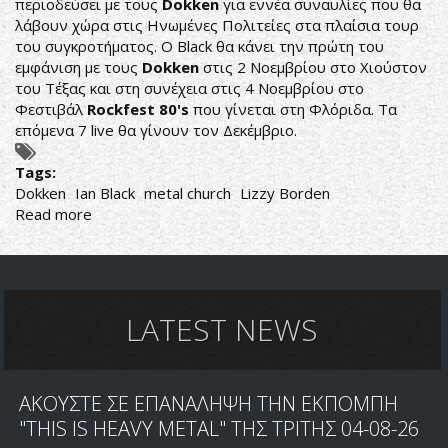
περιοδεύσει με τους
Dokken
για εννέα συναυλίες που θα
λάβουν χώρα στις Ηνωμένες Πολιτείες στα πλαίσια τουρ
του συγκροτήματος. Ο Black θα κάνει την πρώτη του
εμφάνιση με τους
Dokken
στις 2 Νοεμβρίου στο Χιούστον
του Τέξας και στη συνέχεια στις 4 Νοεμβρίου στο
Φεστιβάλ
Rockfest 80's
που γίνεται στη Φλόριδα. Τα
επόμενα 7 live θα γίνουν τον Δεκέμβριο.
Tags:
Dokken
Ian Black
metal church
Lizzy Borden
Read more
about
DOKKEN
-
IRA
BLACK
ΜΑΖΙ
LATEST NEWS
ΣΤΟ
ΤΟΥΡ
ΤΩΝ
ΑΚΟΥΣΤΕ ΣΕ ΕΠΑΝΑΛΗΨΗ ΤΗΝ ΕΚΠΟΜΠΗ
DOKKEN
ΤΟΝ
"THIS IS HEAVY METAL" ΤΗΣ ΤΡΙΤΗΣ 04-08-26
ΝΟΕΜΒΡΙΟ