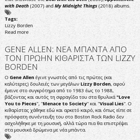
with Death
(2007) and
My Midnight Things
(2018) albums.
Tags:
Lizzy Borden
Read more
about
Lizzy
Borden
GENE ALLEN: NEA MΠΑΝΤΑ ΑΠΟ
announces
ΤΟΝ ΠΡΩΗΝ ΚΙΘΑΡΙΣΤΑ ΤΩΝ LIZZY
'Best
BORDEN
of
Lizzy
O
Gene Allen
έγινε γνωστός από τις πρώτες (και
Borden,
καλύτερες) δουλειές των μεγάλων
Lizzy Borden
, αφού
Vol.
έμεινε στο συγκρότημα από το 1983 έως το 1988,
2'
βάζοντας και αυτός τη σφραγίδα του στα θρυλικά
"Love
You to Pieces
", "
Menace to Society
" και "
Visual Lies
". Ο
κιθαρίστας χάθηκε εδώ και αρκετό καιρό, και όπως είπε σε
πρόσφατη συνέντευξη του στο Βoston Rock Radio δεν
ασχολήθηκε με τη μουσική, αλλά τώρα πια θα επιστρέψει
στα μουσικά δρώμενα με νέα μπάντα.