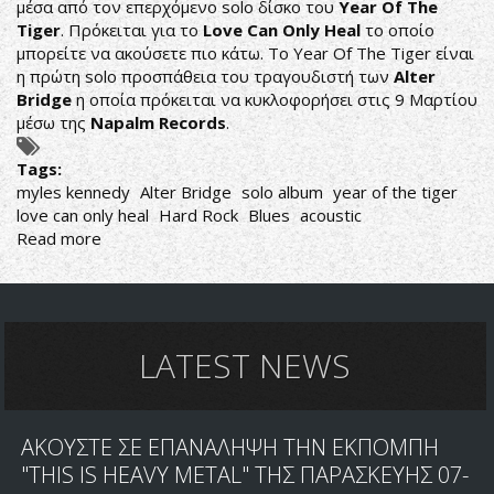
μέσα από τον επερχόμενο solo δίσκο του
Year Of The
Tiger
. Πρόκειται για το
Love Can Only Heal
το οποίο
μπορείτε να ακούσετε πιο κάτω. Το Year Of The Tiger είναι
η πρώτη solo προσπάθεια του τραγουδιστή των
Alter
Bridge
η οποία πρόκειται να κυκλοφορήσει στις 9 Μαρτίου
μέσω της
Napalm Records
.
Tags:
myles kennedy
Alter Bridge
solo album
year of the tiger
love can only heal
Hard Rock
Blues
acoustic
Read more
about
MYLES
KENNEDY:
ΝΕΟ
ΚΟΜΜΑΤΙ
ΑΠΟ
LATEST NEWS
ΤΟ
ΕΠΕΡΧΟΜΕΝΟ
YEAR
ΑΚΟΥΣΤΕ ΣΕ ΕΠΑΝΑΛΗΨΗ ΤΗΝ ΕΚΠΟΜΠΗ
OF
THE
"THIS IS HEAVY METAL" ΤΗΣ ΠΑΡΑΣΚΕΥΗΣ 07-
TIGER