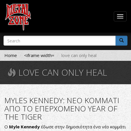
Togg
navig
Skip
Search
to
form
main
Search
content
Home
<iframe width=
love can only heal
LOVE CAN ONLY HEAL
MYLES KENNEDY: ΝΕΟ ΚΟΜΜΑΤΙ
ΑΠΟ ΤΟ ΕΠΕΡΧΟΜΕΝΟ YEAR OF
THE TIGER
Ο
Myle Kennedy
έδωσε στην δημοσιότητα ένα νέο κομμάτι