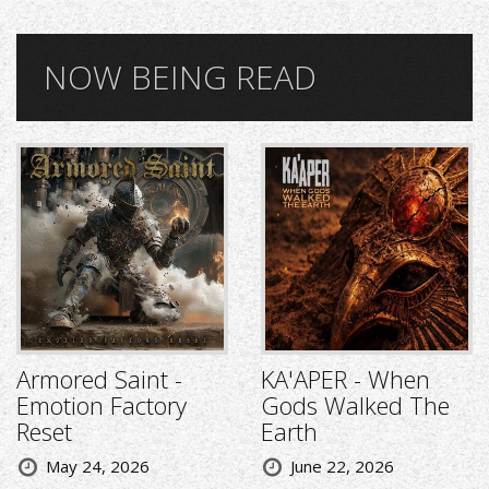
NOW BEING READ
Armored Saint -
KA'APER - When
Emotion Factory
Gods Walked The
Reset
Earth
May 24, 2026
June 22, 2026