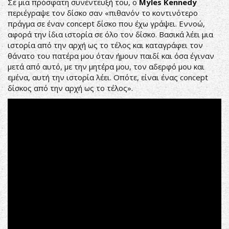
Σε μια πρόσφατη συνέντευξή του, ο
Myles Kennedy
περιέγραψε τον δίσκο σαν «πιθανόν το κοντινότερο
πράγμα σε έναν concept δίσκο που έχω γράψει. Εννοώ,
αφορά την ίδια ιστορία σε όλο τον δίσκο. Βασικά λέει μια
ιστορία από την αρχή ως το τέλος και καταγράφει τον
θάνατο του πατέρα μου όταν ήμουν παιδί και όσα έγιναν
μετά από αυτό, με την μητέρα μου, τον αδερφό μου και
εμένα, αυτή την ιστορία λέει. Οπότε, είναι ένας concept
δίσκος από την αρχή ως το τέλος».