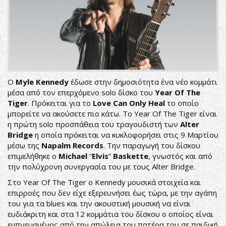
b67d-
2aaceeb7b148.jpg
Ο
Myle Kennedy
έδωσε στην δημοσιότητα ένα νέο κομμάτι
μέσα από τον επερχόμενο solo δίσκο του
Year Of The
Tiger
. Πρόκειται για το
Love Can Only Heal
το οποίο
μπορείτε να ακούσετε πιο κάτω. Το Year Of The Tiger είναι
η πρώτη solo προσπάθεια του τραγουδιστή των
Alter
Bridge
η οποία πρόκειται να κυκλοφορήσει στις 9 Μαρτίου
μέσω της
Napalm Records
. Την παραγωγή του δίσκου
επιμελήθηκε ο
Michael
“
Elvis
”
Baskette
, γνωστός και από
την πολύχρονη συνεργασία του με τους Alter Bridge.
Στο Year Of The Tiger ο Kennedy μουσικά στοιχεία και
επιρροές που δεν είχε εξερευνήσει έως τώρα, με την αγάπη
του για τα blues και την ακουστική μουσική να είναι
ευδιάκριτη και στα 12 κομμάτια του δίσκου ο οποίος είναι
εμπνευσμένος από την απώλεια του πατέρα του σε παιδική