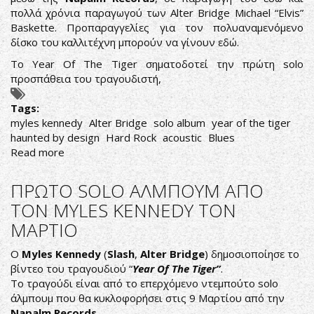
πολλά χρόνια παραγωγού των Alter Bridge Michael “Elvis”
Baskette. Προπαραγγελίες για τον πολυαναμενόμενο
δίσκο του καλλιτέχνη μπορούν να γίνουν εδώ.
Το Year Of The Tiger σηματοδοτεί την πρώτη solo
προσπάθεια του τραγουδιστή,
Tags:
myles kennedy
Alter Bridge
solo album
year of the tiger
haunted by design
Hard Rock
acoustic
Blues
Read more
about
MYLES
KENNEDY:
ΠΡΩΤΟ SOLO ΑΛΜΠΟΥΜ ΑΠΟ
LYRIC
ΤΟΝ MYLES KENNEDY ΤΟΝ
VIDEO
ΜΑΡΤΙΟ
ΜΕΣΑ
ΑΠΟ
O
Myles Kennedy
(
Slash
,
Alter Bridge
) δημοσιοποίησε το
ΤΟΝ
βίντεο του τραγουδιού “
Year Of The Tiger”
.
ΝΕΟ
Το τραγούδι είναι από το επερχόμενο ντεμπούτο solo
SOLO
άλμπουμ που θα κυκλοφορήσει στις 9 Μαρτίου από την
ΔΙΣΚΟ
Napalm
Records
.