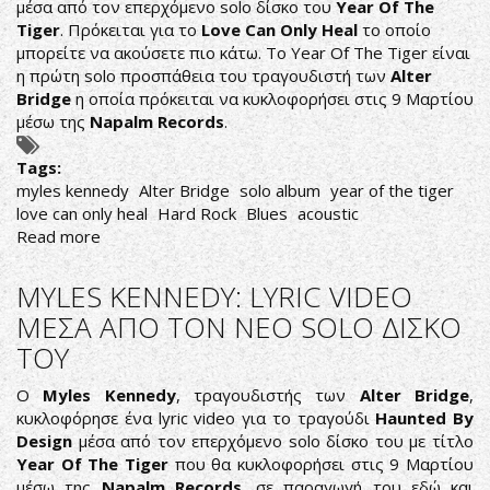
μέσα από τον επερχόμενο solo δίσκο του
Year Of The
Tiger
. Πρόκειται για το
Love Can Only Heal
το οποίο
μπορείτε να ακούσετε πιο κάτω. Το Year Of The Tiger είναι
η πρώτη solo προσπάθεια του τραγουδιστή των
Alter
Bridge
η οποία πρόκειται να κυκλοφορήσει στις 9 Μαρτίου
μέσω της
Napalm Records
.
Tags:
myles kennedy
Alter Bridge
solo album
year of the tiger
love can only heal
Hard Rock
Blues
acoustic
Read more
about
MYLES
KENNEDY:
MYLES KENNEDY: LYRIC VIDEO
ΝΕΟ
ΜΕΣΑ ΑΠΟ ΤΟΝ ΝΕΟ SOLO ΔΙΣΚΟ
ΚΟΜΜΑΤΙ
ΤΟΥ
ΑΠΟ
ΤΟ
Ο
Myles Kennedy
, τραγουδιστής των
Alter Bridge
,
ΕΠΕΡΧΟΜΕΝΟ
κυκλοφόρησε ένα lyric video για το τραγούδι
Haunted By
YEAR
Design
μέσα από τον επερχόμενο solo δίσκο του με τίτλο
OF
Year Of The Tiger
που θα κυκλοφορήσει στις 9 Μαρτίου
THE
μέσω της
Napalm Records
, σε παραγωγή του εδώ και
TIGER