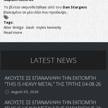
ΤΟΥ
Το βίντεο σκηνοθετήθηκε από τον
Dan
Sturgess
βασισμένο σε μία ιδέα που προέκυψε...
Tags:
Alter Bridge
slash
myles kennedy
Read more
about
ΠΡΩΤΟ
SOLO
ΑΛΜΠΟΥΜ
ΑΠΟ
ΤΟΝ
LATEST NEWS
MYLES
KENNEDY
ΤΟΝ
ΑΚΟΥΣΤΕ ΣΕ ΕΠΑΝΑΛΗΨΗ ΤΗΝ ΕΚΠΟΜΠΗ
ΜΑΡΤΙΟ
"THIS IS HEAVY METAL" ΤΗΣ ΤΡΙΤΗΣ 04-08-26
August 05, 2026
ΑΚΟΥΣΤΕ ΣΕ ΕΠΑΝΑΛΗΨΗ ΤΗΝ ΕΚΠΟΜΠΗ