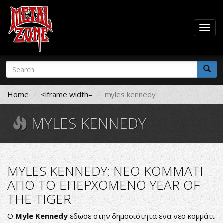
Togg
navig
Skip
Search
to
form
main
Search
content
Home
<iframe width=
myles kennedy
MYLES KENNEDY
MYLES KENNEDY: ΝΕΟ ΚΟΜΜΑΤΙ
ΑΠΟ ΤΟ ΕΠΕΡΧΟΜΕΝΟ YEAR OF
THE TIGER
Ο
Myle Kennedy
έδωσε στην δημοσιότητα ένα νέο κομμάτι