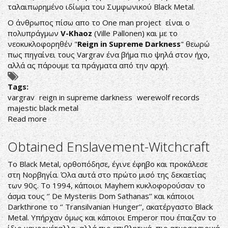
ταλαιπωρημένο ιδίωμα του Συμφωνικού Black Metal.
O άνθρωπος πίσω απο το One man project είναι ο
πολυπράγμων
V-Khaoz
(Ville Pallonen) και με το
νεοκυκλοφορηθέν "
Reign in Supreme Darkness
" θεωρώ
πως πηγαίνει τους Vargrav ένα βήμα πιο ψηλά στον ήχο,
αλλά ας πάρουμε τα πράγματα από την αρχή.
Tags:
vargrav
reign in supreme darkness
werewolf records
majestic black metal
Read more
about
The
Return
Obtained Enslavement-Witchcraft
of
Majestic
Το Black Metal, ορθοπόδησε, έγινε έφηβο και προκάλεσε
Black
στη Νορβηγία. Όλα αυτά στο πρώτο μισό της δεκαετίας
Metal
των 90ς. To 1994, κάποιοι Mayhem κυκλοφορούσαν το
άσμα τους ‘’ De Mysteriis Dom Sathanas’’ και κάποιοι
Darkthrone το ‘’ Transilvanian Hunger’’, ακατέργαστο Black
Metal. Yπήρχαν όμως και κάποιοι Emperor που έπαιζαν το