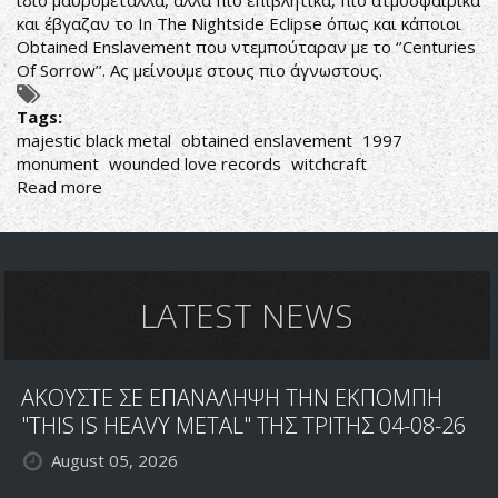
ίδιο μαυρομέταλλα, αλλά πιο επιβλητικά, πιο ατμοσφαιρικά
και έβγαζαν το In The Nightside Eclipse όπως και κάποιοι
Obtained Enslavement που ντεμπούταραν με το ‘’Centuries
Of Sorrow’’. Ας μείνουμε στους πιο άγνωστους.
Tags:
majestic black metal
obtained enslavement
1997
monument
wounded love records
witchcraft
Read more
about
Obtained
Enslavement-
Witchcraft
LATEST NEWS
ΑΚΟΥΣΤΕ ΣΕ ΕΠΑΝΑΛΗΨΗ ΤΗΝ ΕΚΠΟΜΠΗ
"THIS IS HEAVY METAL" ΤΗΣ ΤΡΙΤΗΣ 04-08-26
August 05, 2026