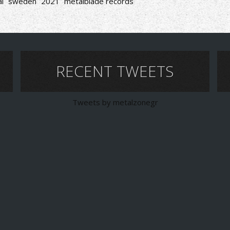
l
sweden
2021
metalblade records
RECENT TWEETS
Tweets by metalzonegr