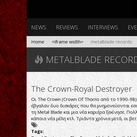
NEWS
REVIEWS
INTERVIEWS
EV
Home
<iframe width=
metalblade records
METALBLADE RECOR
The Crown-Royal Destroyer
Οι The Crown (Crown Of Thorns από το 1990-98)
έβγαλαν δυο δισκάρες που θα μνημονεύονται εσαε
τη Metal Blade και μια νέα καριέρα ξεκίνησε. Πολ
κάποια νέα μέλη κτλ. Τριάντα χρόνια μετά, οι βε
Tags: