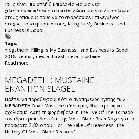
Ίσως είναι μια απλή δικαιολογία για μια νέα
χιλιοεπανακυκλοφορία που θα δώσει μια νέα δικαιολογία
στους οπαδούς τους να το αγοράσουν. Επιλεγμένος
στόχος, το ντεμπούτο τους, Killing Is My Business... and
Business Is Good!
Tags:
megatheth
Killing Is My Business... and Business Is Good!
2018
century media
thrash meta
mustaine
Read more
about
ΓΥΑΛΙΣΜΕΝΟΙ
ΕΦΗΒΟΙ
MEGADETH : MUSTAINE
MEGADETH
ΕΝΑΝΤΙΟΝ SLAGEL
Πρέπει να παραδεχτούμε ότι ο αγαπημένος ηγέτης των
MEGADETH Dave Mustaine πάντα μας δίνει τροφή για
σχολιασμό. Αυτή τη φορά έβαλε In The Eye Of The Tornado
τον ιδρυτη και ιδιοκτήτη της Metal Blade Brian Slagel για το
πρόσφατο βιβλίο του "For The Sake Of Heaviness: The
History Of Metal Blade Records".