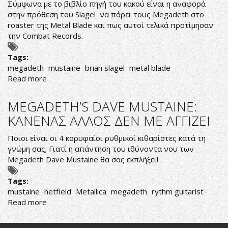
Σύμφωνα με το βιβλίο πηγή του κακού είναι η αναφορά
στην πρόθεση του Slagel να πάρει τους Megadeth στο
roaster της Metal Blade και πως αυτοί τελικά προτίμησαν
την Combat Records.
Tags:
megadeth
mustaine
brian slagel
metal blade
Read more
about
MEGADETH
:
MEGADETH’S DAVE MUSTAINE:
MUSTAINE
ΚΑΝΕΝΑΣ ΑΛΛΟΣ ΔΕΝ ΜΕ ΑΓΓΙΖΕΙ
ΕΝΑΝΤΙΟΝ
SLAGEL
Ποιοι είναι οι 4 κορυφαίοι ρυθμικοί κιθαρίστες κατά τη
γνώμη σας; Γιατί η απάντηση του ιθύνοντα νου των
Megadeth Dave Mustaine θα σας εκπλήξει!
Tags:
mustaine
hetfield
Metallica
megadeth
rythm guitarist
Read more
about
MEGADETH’S
DAVE